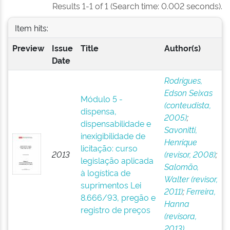
Results 1-1 of 1 (Search time: 0.002 seconds).
Item hits:
Preview
Issue
Title
Author(s)
Date
Rodrigues,
Edson Seixas
Módulo 5 -
(conteudista,
dispensa,
2005)
;
dispensabilidade e
Savonitti,
inexigibilidade de
Henrique
licitação: curso
2013
(revisor, 2008)
;
legislação aplicada
Salomão,
à logística de
Walter (revisor,
suprimentos Lei
2011)
;
Ferreira,
8.666/93, pregão e
Hanna
registro de preços
(revisora,
2013)