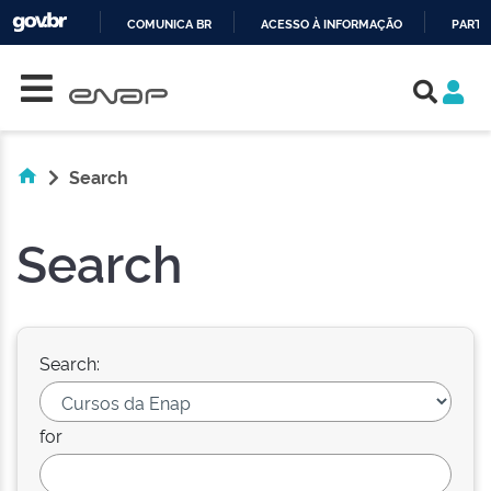
COMUNICA BR
ACESSO À INFORMAÇÃO
PARTI
Skip navigation
IR
PARA
O
CONTEÚDO
Search
Search
Search:
for