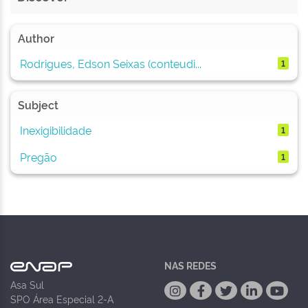
Author
Rodrigues, Edson Seixas (conteudi...
1
Subject
Inexigibilidade
1
Pregão
1
NAS REDES
Asa Sul
SPO Área Especial 2-A