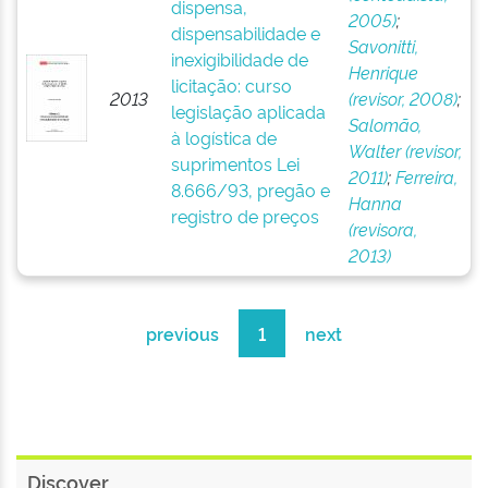
dispensa,
2005)
;
dispensabilidade e
Savonitti,
inexigibilidade de
Henrique
licitação: curso
2013
(revisor, 2008)
;
legislação aplicada
Salomão,
à logística de
Walter (revisor,
suprimentos Lei
2011)
;
Ferreira,
8.666/93, pregão e
Hanna
registro de preços
(revisora,
2013)
previous
1
next
Discover