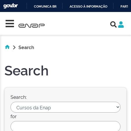
COMUNICA BR
ACESSO À INFORMAÇÃO
PARTI
Skip navigation
IR
PARA
O
CONTEÚDO
Search
Search
Search:
for