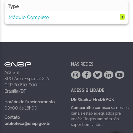
Type
Módulo Completo
1
NAS REDES
Asa Sul
SPO Área Especial 2-A
CEP 70.610-900
ACESSIBILIDADE
Brasília/DF
DEIXE SEU FEEDBACK
Horário de funcionamento
Compartilhe conosco
se nossos
08h00 às 18h00
canais estão adequados pra
Contato
você? Elogios também são
biblioteca@enap.gov.br
super bem vindos!