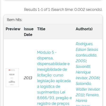
Results 1-1 of 1 (Search time: 0.002 seconds).
Item hits:
Preview
Issue
Title
Author(s)
Date
Rodrigues,
Edson Seixas
Módulo 5 -
(conteudista,
dispensa,
2005)
;
dispensabilidade e
Savonitti,
inexigibilidade de
Henrique
licitação: curso
2013
(revisor, 2008)
;
legislação aplicada
Salomão,
à logística de
Walter (revisor,
suprimentos Lei
2011)
;
Ferreira,
8.666/93, pregão e
Hanna
registro de preços