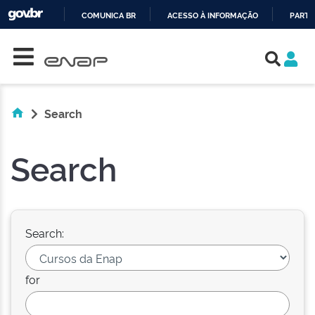
COMUNICA BR
ACESSO À INFORMAÇÃO
PARTI
Skip navigation
IR
PARA
O
CONTEÚDO
Search
Search
Search:
for