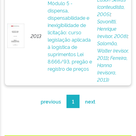
Módulo 5 -
(conteudista,
dispensa,
2005)
;
dispensabilidade e
Savonitti,
inexigibilidade de
Henrique
licitação: curso
2013
(revisor, 2008)
;
legislação aplicada
Salomão,
à logística de
Walter (revisor,
suprimentos Lei
2011)
;
Ferreira,
8.666/93, pregão e
Hanna
registro de preços
(revisora,
2013)
previous
1
next