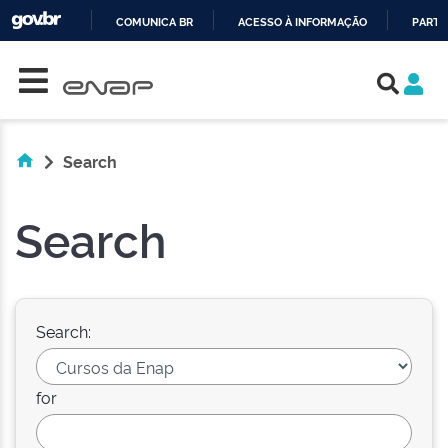
COMUNICA BR
ACESSO À INFORMAÇÃO
PARTI
Skip navigation
IR
PARA
O
CONTEÚDO
Search
Search
Search:
for