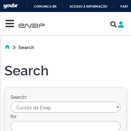
COMUNICA BR
ACESSO À INFORMAÇÃO
PARTI
Skip navigation
IR
PARA
O
CONTEÚDO
Search
Search
Search:
for