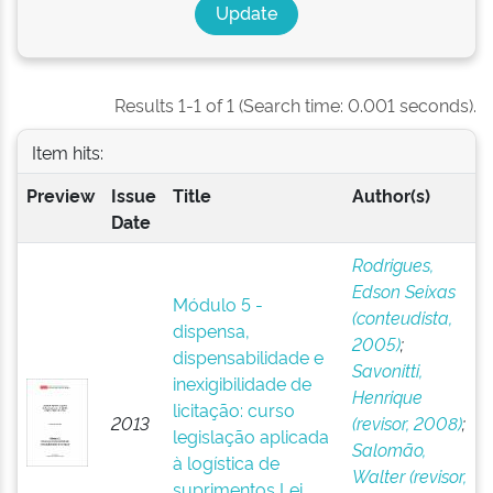
Results 1-1 of 1 (Search time: 0.001 seconds).
Item hits:
Preview
Issue
Title
Author(s)
Date
Rodrigues,
Edson Seixas
Módulo 5 -
(conteudista,
dispensa,
2005)
;
dispensabilidade e
Savonitti,
inexigibilidade de
Henrique
licitação: curso
2013
(revisor, 2008)
;
legislação aplicada
Salomão,
à logística de
Walter (revisor,
suprimentos Lei