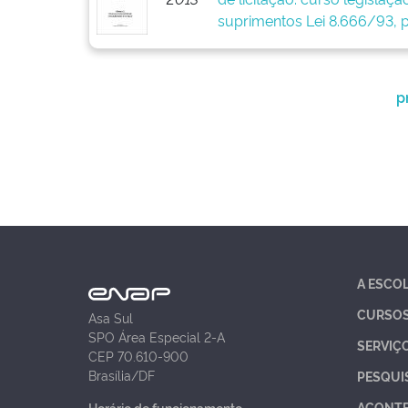
suprimentos Lei 8.666/93, p
p
A ESCO
CURSO
Asa Sul
SPO Área Especial 2-A
SERVIÇ
CEP 70.610-900
Brasília/DF
PESQUI
ACONT
Horário de funcionamento