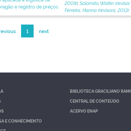
2008)
;
Salomão, Walter (revisor,
regão e registro de preços
Ferreira, Hanna (revisora, 2013)
revious
1
next
LA
BIBLIOTECA GRACILIANO RAM
S
CENTRAL DE CONTEÚDO
OS
ACERVO ENAP
SA E CONHECIMENTO
ECE