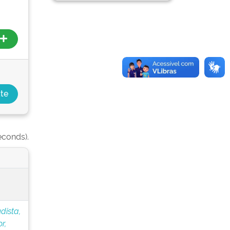
econds).
dista,
r,