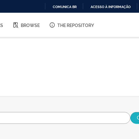
COMUNICA BR
ACESSO À INFORMAÇÃO
IR
PARA
ES
BROWSE
THE REPOSITORY
O
CONTEÚDO