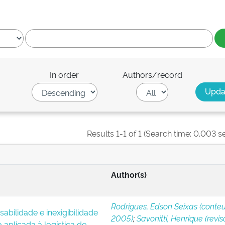
In order
Authors/record
Results 1-1 of 1 (Search time: 0.003 s
Author(s)
Rodrigues, Edson Seixas (conteu
abilidade e inexigibilidade
2005)
;
Savonitti, Henrique (reviso
o aplicada à logística de