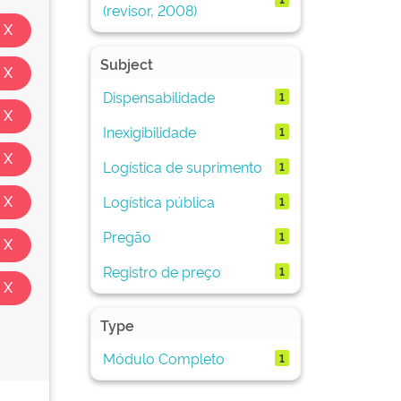
(revisor, 2008)
Subject
Dispensabilidade
1
Inexigibilidade
1
Logística de suprimento
1
Logística pública
1
Pregão
1
Registro de preço
1
Type
Módulo Completo
1