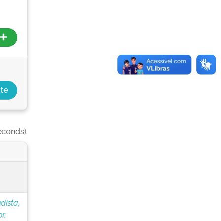
econds).
dista,
r,