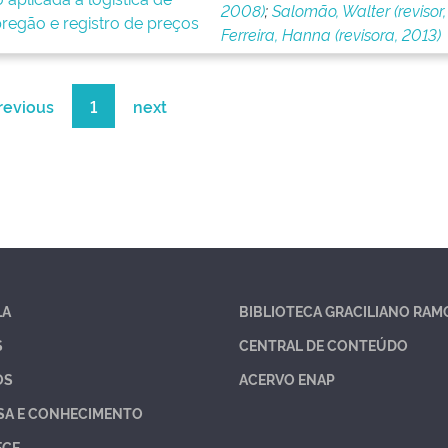
2008)
;
Salomão, Walter (revisor,
regão e registro de preços
Ferreira, Hanna (revisora, 2013)
revious
1
next
LA
BIBLIOTECA GRACILIANO RAM
S
CENTRAL DE CONTEÚDO
OS
ACERVO ENAP
SA E CONHECIMENTO
ECE