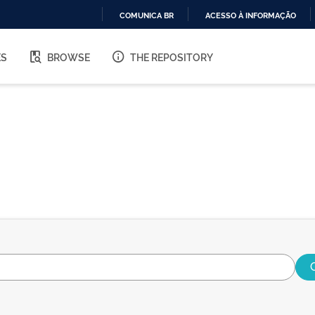
COMUNICA BR
ACESSO À INFORMAÇÃO
IR
PARA
ES
BROWSE
THE REPOSITORY
O
CONTEÚDO