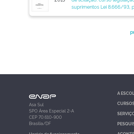
suprimentos Lei 8.666/93, p
p
A ESCO
CURSO
Asa Sul
SPO Área Especial 2-A
SERVIÇ
CEP 70.610-900
Brasília/DF
PESQUI
ACONT
Horário de funcionamento