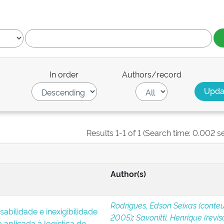
In order
Authors/record
Results 1-1 of 1 (Search time: 0.002 s
Author(s)
Rodrigues, Edson Seixas (conteu
abilidade e inexigibilidade
2005)
;
Savonitti, Henrique (reviso
o aplicada à logística de