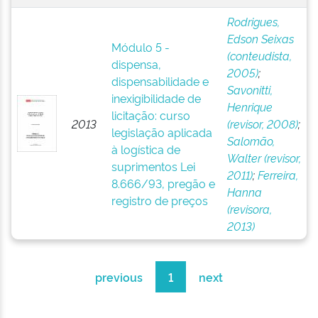
Rodrigues,
Edson Seixas
Módulo 5 -
(conteudista,
dispensa,
2005)
;
dispensabilidade e
Savonitti,
inexigibilidade de
Henrique
licitação: curso
2013
(revisor, 2008)
;
legislação aplicada
Salomão,
à logística de
Walter (revisor,
suprimentos Lei
2011)
;
Ferreira,
8.666/93, pregão e
Hanna
registro de preços
(revisora,
2013)
previous
1
next