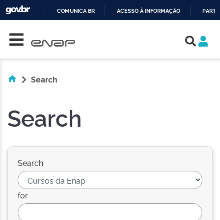
COMUNICA BR
ACESSO À INFORMAÇÃO
PARTI
Skip navigation
IR
PARA
O
CONTEÚDO
Search
Search
Search:
for