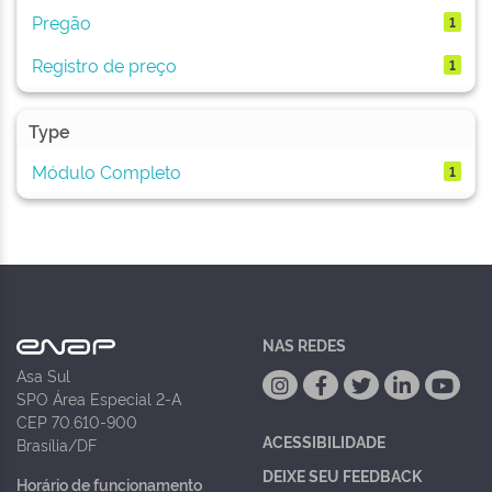
Pregão
1
Registro de preço
1
Type
Módulo Completo
1
NAS REDES
Asa Sul
SPO Área Especial 2-A
CEP 70.610-900
ACESSIBILIDADE
Brasília/DF
DEIXE SEU FEEDBACK
Horário de funcionamento