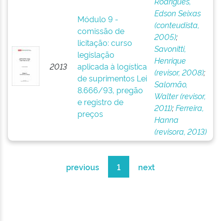
Rodrigues,
Edson Seixas
Módulo 9 -
(conteudista,
comissão de
2005)
;
licitação: curso
Savonitti,
legislação
Henrique
2013
aplicada à logística
(revisor, 2008)
;
de suprimentos Lei
Salomão,
8.666/93, pregão
Walter (revisor,
e registro de
2011)
;
Ferreira,
preços
Hanna
(revisora, 2013)
previous
1
next