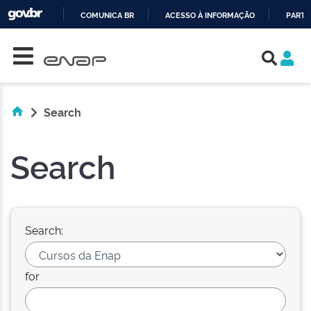
COMUNICA BR
ACESSO À INFORMAÇÃO
PARTI
Skip navigation
IR
PARA
O
CONTEÚDO
Search
Search
Search:
for