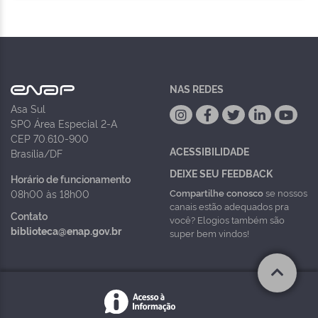
NAS REDES
Asa Sul
SPO Área Especial 2-A
CEP 70.610-900
ACESSIBILIDADE
Brasília/DF
DEIXE SEU FEEDBACK
Horário de funcionamento
Compartilhe conosco
se nossos
08h00 às 18h00
canais estão adequados pra
Contato
você? Elogios também são
biblioteca@enap.gov.br
super bem vindos!