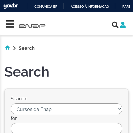
COMUNICA BR
ACESSO À INFORMAÇÃO
PARTI
Skip navigation
IR
PARA
O
CONTEÚDO
Search
Search
Search:
for