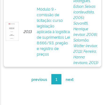
Rodrigues,
Edson Seixas
Módulo 9 -
(conteudista,
comissão de
2005)
;
licitação: curso
Savonitti,
legislação
Henrique
2013
aplicada à logística
(revisor, 2008)
;
de suprimentos Lei
Salomão,
8.666/93, pregão
Walter (revisor,
e registro de
2011)
;
Ferreira,
preços
Hanna
(revisora, 2013)
previous
1
next