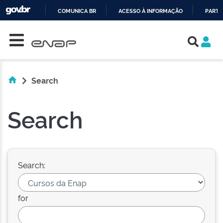
COMUNICA BR
ACESSO À INFORMAÇÃO
PARTI
Skip navigation
IR
PARA
O
CONTEÚDO
Search
Search
Search:
for