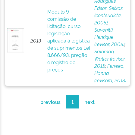
Rodrigues,
Edson Seixas
Módulo 9 -
(conteudista,
comissão de
2005)
;
licitação: curso
Savonitti,
legislação
Henrique
2013
aplicada à logística
(revisor, 2008)
;
de suprimentos Lei
Salomão,
8.666/93, pregão
Walter (revisor,
e registro de
2011)
;
Ferreira,
preços
Hanna
(revisora, 2013)
previous
1
next