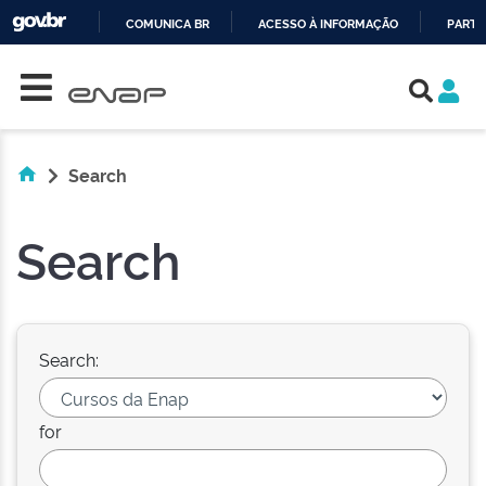
COMUNICA BR
ACESSO À INFORMAÇÃO
PARTI
Skip navigation
IR
PARA
O
CONTEÚDO
Search
Search
Search:
for