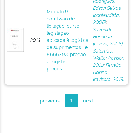
Rodrigues,
Edson Seixas
Módulo 9 -
(conteudista,
comissão de
2005)
;
licitação: curso
Savonitti,
legislação
Henrique
2013
aplicada à logística
(revisor, 2008)
;
de suprimentos Lei
Salomão,
8.666/93, pregão
Walter (revisor,
e registro de
2011)
;
Ferreira,
preços
Hanna
(revisora, 2013)
previous
1
next