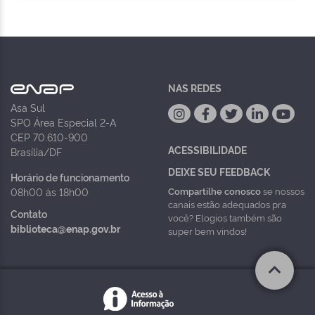
NAS REDES
Asa Sul
SPO Área Especial 2-A
CEP 70.610-900
ACESSIBILIDADE
Brasília/DF
DEIXE SEU FEEDBACK
Horário de funcionamento
Compartilhe conosco
se nossos
08h00 às 18h00
canais estão adequados pra
Contato
você? Elogios também são
biblioteca@enap.gov.br
super bem vindos!