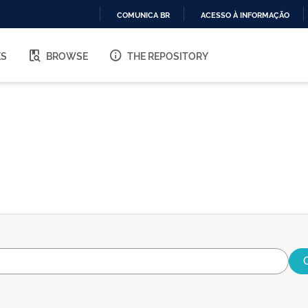
COMUNICA BR
ACESSO À INFORMAÇÃO
IR
PARA
ES
BROWSE
THE REPOSITORY
O
CONTEÚDO