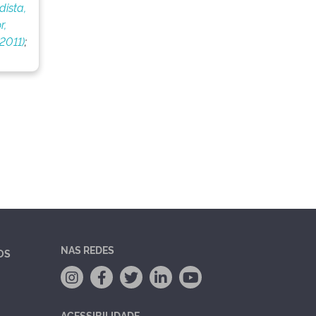
dista,
r,
2011)
;
NAS REDES
OS
ACESSIBILIDADE