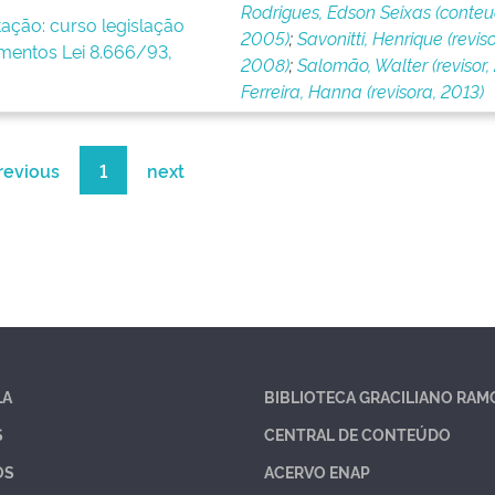
Rodrigues, Edson Seixas (conteu
tação: curso legislação
2005)
;
Savonitti, Henrique (reviso
imentos Lei 8.666/93,
2008)
;
Salomão, Walter (revisor, 
Ferreira, Hanna (revisora, 2013)
revious
1
next
LA
BIBLIOTECA GRACILIANO RAM
S
CENTRAL DE CONTEÚDO
OS
ACERVO ENAP