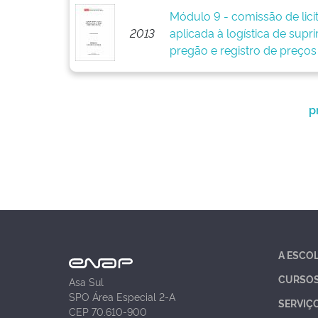
Módulo 9 - comissão de lici
2013
aplicada à logística de supr
pregão e registro de preços
p
A ESCO
CURSO
Asa Sul
SPO Área Especial 2-A
SERVIÇ
CEP 70.610-900