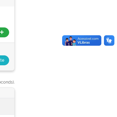
econds).