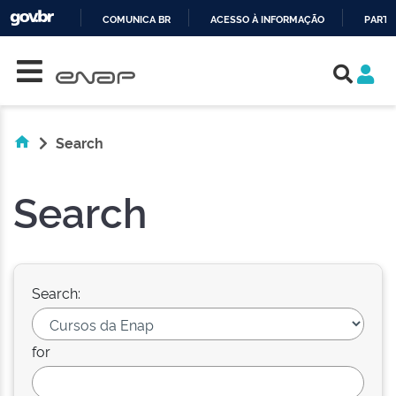
COMUNICA BR
ACESSO À INFORMAÇÃO
PARTI
Skip navigation
IR
PARA
O
CONTEÚDO
Search
Search
Search:
for