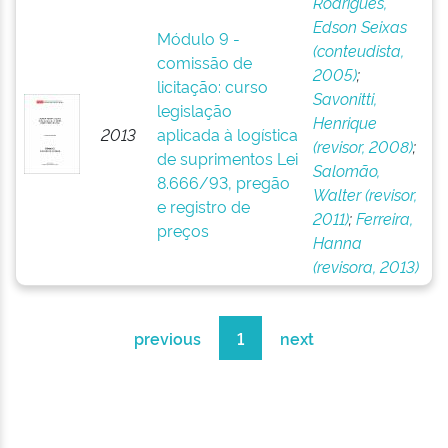
Rodrigues,
Edson Seixas
Módulo 9 -
(conteudista,
comissão de
2005)
;
licitação: curso
Savonitti,
legislação
Henrique
2013
aplicada à logística
(revisor, 2008)
;
de suprimentos Lei
Salomão,
8.666/93, pregão
Walter (revisor,
e registro de
2011)
;
Ferreira,
preços
Hanna
(revisora, 2013)
previous
1
next