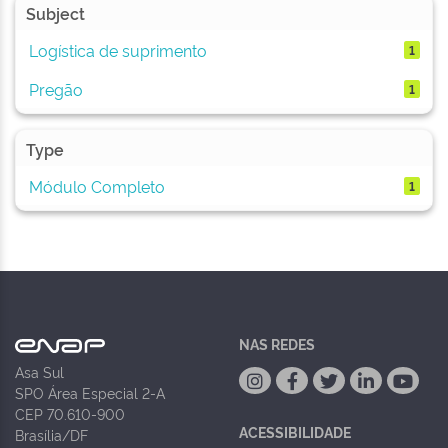
Subject
Logística de suprimento
1
Pregão
1
Type
Módulo Completo
1
NAS REDES
Asa Sul
SPO Área Especial 2-A
CEP 70.610-900
ACESSIBILIDADE
Brasília/DF