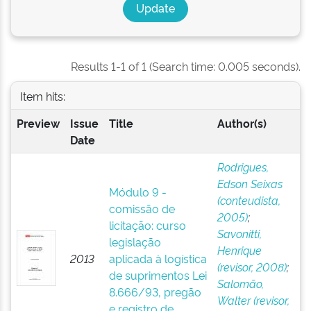
Results 1-1 of 1 (Search time: 0.005 seconds).
Item hits:
Preview
Issue
Title
Author(s)
Date
Rodrigues,
Edson Seixas
Módulo 9 -
(conteudista,
comissão de
2005)
;
licitação: curso
Savonitti,
legislação
Henrique
2013
aplicada à logística
(revisor, 2008)
;
de suprimentos Lei
Salomão,
8.666/93, pregão
Walter (revisor,
e registro de