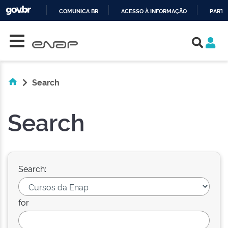
COMUNICA BR
ACESSO À INFORMAÇÃO
PARTI
Skip navigation
IR
PARA
O
CONTEÚDO
Search
Search
Search:
for