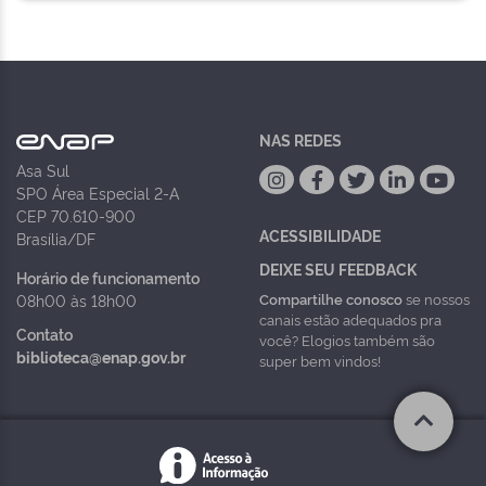
NAS REDES
Asa Sul
SPO Área Especial 2-A
CEP 70.610-900
ACESSIBILIDADE
Brasília/DF
DEIXE SEU FEEDBACK
Horário de funcionamento
Compartilhe conosco
se nossos
08h00 às 18h00
canais estão adequados pra
Contato
você? Elogios também são
biblioteca@enap.gov.br
super bem vindos!