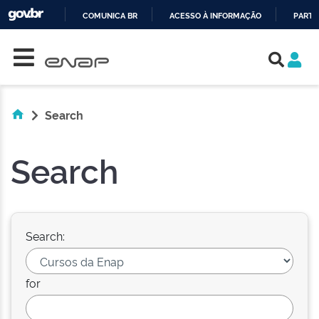
COMUNICA BR
ACESSO À INFORMAÇÃO
PARTI
Skip navigation
IR
PARA
O
CONTEÚDO
Search
Search
Search:
for