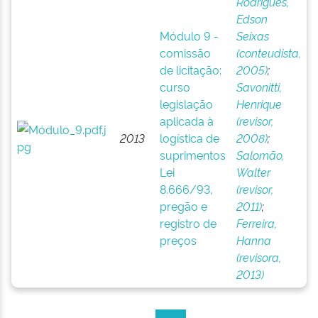
Rodrigues,
Edson
Módulo 9 -
Seixas
comissão
(conteudista,
de licitação:
2005)
;
curso
Savonitti,
legislação
Henrique
aplicada à
(revisor,
2013
logística de
2008)
;
suprimentos
Salomão,
Lei
Walter
8.666/93,
(revisor,
pregão e
2011)
;
registro de
Ferreira,
preços
Hanna
(revisora,
2013)