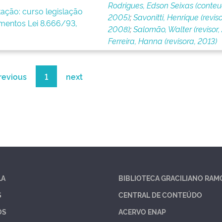
Rodrigues, Edson Seixas (conteu
tação: curso legislação
2005)
;
Savonitti, Henrique (reviso
imentos Lei 8.666/93,
2008)
;
Salomão, Walter (revisor, 
Ferreira, Hanna (revisora, 2013)
revious
1
next
LA
BIBLIOTECA GRACILIANO RAM
S
CENTRAL DE CONTEÚDO
OS
ACERVO ENAP