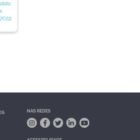
dista,
r,
2011)
;
NAS REDES
OS
ACESSIBILIDADE