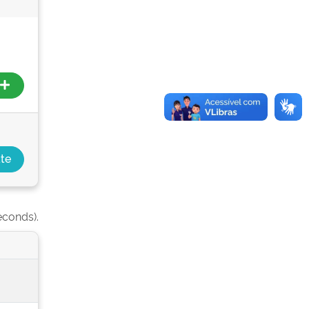
econds).