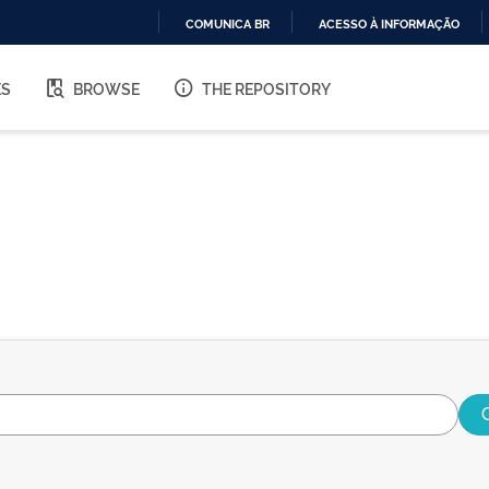
COMUNICA BR
ACESSO À INFORMAÇÃO
IR
PARA
ES
BROWSE
THE REPOSITORY
O
CONTEÚDO