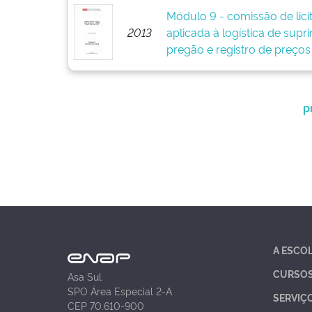
Módulo 9 - comissão de lici
2013
aplicada à logística de supr
pregão e registro de preços
p
A ESCO
CURSO
Asa Sul
SPO Área Especial 2-A
SERVIÇ
CEP 70.610-900