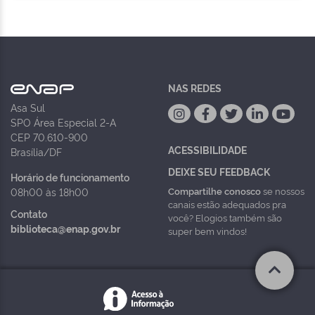
NAS REDES
Asa Sul
SPO Área Especial 2-A
CEP 70.610-900
ACESSIBILIDADE
Brasília/DF
DEIXE SEU FEEDBACK
Horário de funcionamento
Compartilhe conosco
se nossos
08h00 às 18h00
canais estão adequados pra
Contato
você? Elogios também são
biblioteca@enap.gov.br
super bem vindos!