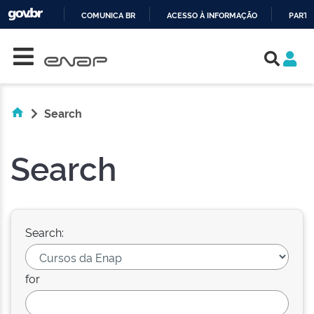
COMUNICA BR
ACESSO À INFORMAÇÃO
PARTI
Skip navigation
IR
PARA
O
CONTEÚDO
Search
Search
Search:
for