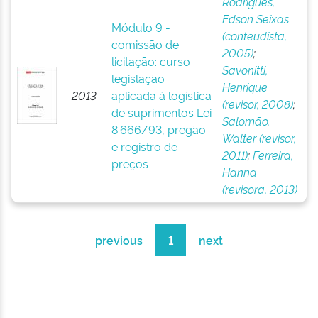
Rodrigues,
Edson Seixas
Módulo 9 -
(conteudista,
comissão de
2005)
;
licitação: curso
Savonitti,
legislação
Henrique
2013
aplicada à logística
(revisor, 2008)
;
de suprimentos Lei
Salomão,
8.666/93, pregão
Walter (revisor,
e registro de
2011)
;
Ferreira,
preços
Hanna
(revisora, 2013)
previous
1
next