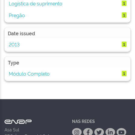
Logística de suprimento
1
Pregão
1
Date issued
2013
1
Type
Módulo Completo
1
NAS REDES
Asa Sul