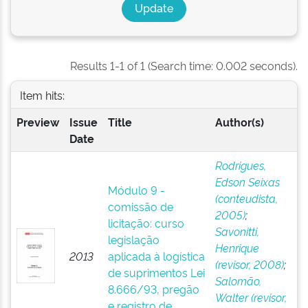
Results 1-1 of 1 (Search time: 0.002 seconds).
Item hits:
Preview
Issue
Title
Author(s)
Date
Rodrigues,
Edson Seixas
Módulo 9 -
(conteudista,
comissão de
2005)
;
licitação: curso
Savonitti,
legislação
Henrique
2013
aplicada à logística
(revisor, 2008)
;
de suprimentos Lei
Salomão,
8.666/93, pregão
Walter (revisor,
e registro de