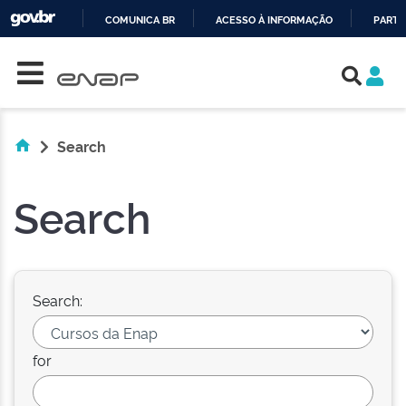
COMUNICA BR
ACESSO À INFORMAÇÃO
PARTI
Skip navigation
IR
PARA
O
CONTEÚDO
Search
Search
Search:
for