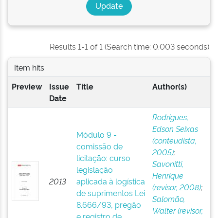
Results 1-1 of 1 (Search time: 0.003 seconds).
Item hits:
Preview
Issue
Title
Author(s)
Date
Rodrigues,
Edson Seixas
Módulo 9 -
(conteudista,
comissão de
2005)
;
licitação: curso
Savonitti,
legislação
Henrique
2013
aplicada à logística
(revisor, 2008)
;
de suprimentos Lei
Salomão,
8.666/93, pregão
Walter (revisor,
e registro de