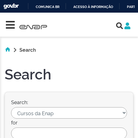
COMUNICA BR
ACESSO À INFORMAÇÃO
PARTI
Skip navigation
IR
PARA
O
CONTEÚDO
Search
Search
Search:
for