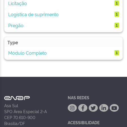
Licitação
1
Logística de suprimento
1
Pregão
1
Type
Módulo Completo
1
NAS REDES
Asa Sul
SPO Área Especial 2-A
CEP 70.610-900
ACESSIBILIDADE
Brasília/DF