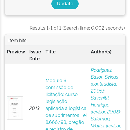
Results 1-1 of 1 (Search time: 0.002 seconds).
Item hits:
Preview
Issue
Title
Author(s)
Date
Rodrigues,
Edson Seixas
Módulo 9 -
(conteudista,
comissão de
2005)
;
licitação: curso
Savonitti,
legislação
Henrique
2013
aplicada à logística
(revisor, 2008)
;
de suprimentos Lei
Salomão,
8.666/93, pregão
Walter (revisor,
e registro de