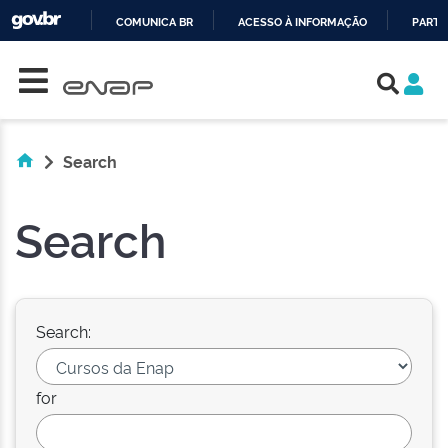
COMUNICA BR
ACESSO À INFORMAÇÃO
PARTI
Skip navigation
IR
PARA
O
CONTEÚDO
Search
Search
Search:
for