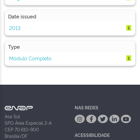
Date issued
2013
1
Type
Módulo Completo
1
NAS REDES
Asa Sul
SPO Área Especial 2-A
CEP 70.610-900
ACESSIBILIDADE
Brasília/DF