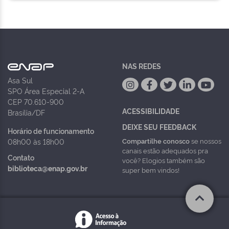
NAS REDES
Asa Sul
SPO Área Especial 2-A
CEP 70.610-900
ACESSIBILIDADE
Brasília/DF
DEIXE SEU FEEDBACK
Horário de funcionamento
Compartilhe conosco
se nossos
08h00 às 18h00
canais estão adequados pra
Contato
você? Elogios também são
biblioteca@enap.gov.br
super bem vindos!