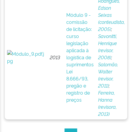
Rodrigues,
Edson
Módulo 9 -
Seixas
comissão
(conteudista,
de licitação:
2005)
;
curso
Savonitti,
legislação
Henrique
aplicada à
(revisor,
2013
logística de
2008)
;
suprimentos
Salomão,
Lei
Walter
8.666/93,
(revisor,
pregão e
2011)
;
registro de
Ferreira,
preços
Hanna
(revisora,
2013)