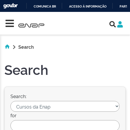
COMUNICA BR
ACESSO À INFORMAÇÃO
PARTI
Skip navigation
IR
PARA
O
CONTEÚDO
Search
Search
Search:
for