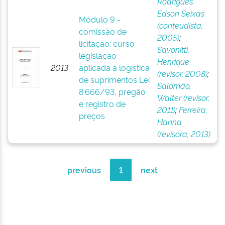
Rodrigues,
Edson Seixas
Módulo 9 -
(conteudista,
comissão de
2005)
;
licitação: curso
Savonitti,
legislação
Henrique
2013
aplicada à logística
(revisor, 2008)
;
de suprimentos Lei
Salomão,
8.666/93, pregão
Walter (revisor,
e registro de
2011)
;
Ferreira,
preços
Hanna
(revisora, 2013)
previous
1
next