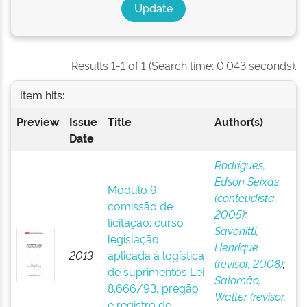
Results 1-1 of 1 (Search time: 0.043 seconds).
Item hits:
Preview
Issue
Title
Author(s)
Date
Rodrigues,
Edson Seixas
Módulo 9 -
(conteudista,
comissão de
2005)
;
licitação: curso
Savonitti,
legislação
Henrique
2013
aplicada à logística
(revisor, 2008)
;
de suprimentos Lei
Salomão,
8.666/93, pregão
Walter (revisor,
e registro de