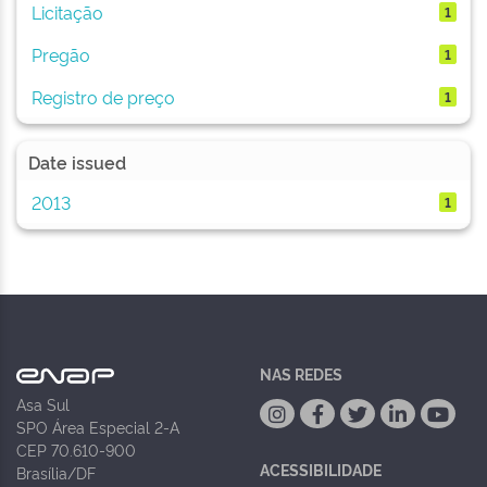
Licitação
1
Pregão
1
Registro de preço
1
Date issued
2013
1
NAS REDES
Asa Sul
SPO Área Especial 2-A
CEP 70.610-900
ACESSIBILIDADE
Brasília/DF