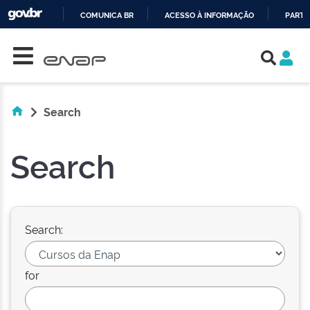
COMUNICA BR
ACESSO À INFORMAÇÃO
PARTI
Skip navigation
IR
PARA
O
CONTEÚDO
Search
Search
Search:
for