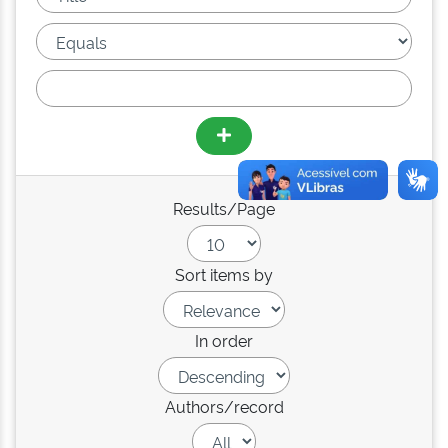
Results/Page
Sort items by
In order
Authors/record