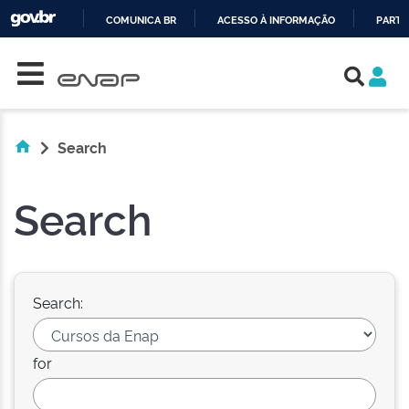
COMUNICA BR
ACESSO À INFORMAÇÃO
PARTI
Skip navigation
IR
PARA
O
CONTEÚDO
Search
Search
Search:
for