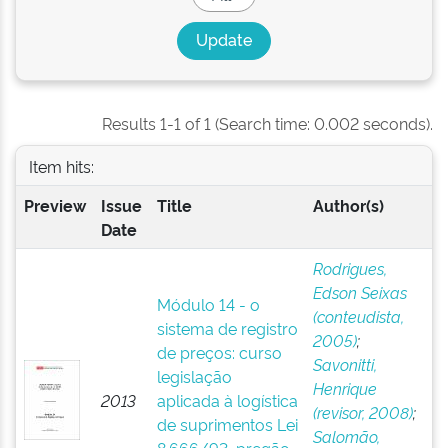
Results 1-1 of 1 (Search time: 0.002 seconds).
Item hits:
Preview
Issue
Title
Author(s)
Date
Rodrigues,
Edson Seixas
Módulo 14 - o
(conteudista,
sistema de registro
2005)
;
de preços: curso
Savonitti,
legislação
Henrique
2013
aplicada à logística
(revisor, 2008)
;
de suprimentos Lei
Salomão,