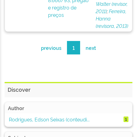
8.666/93, pregão
Walter (revisor,
e registro de
2011)
;
Ferreira,
preços
Hanna
(revisora, 2013)
previous
1
next
Discover
Author
Rodrigues, Edson Seixas (conteudi...
1