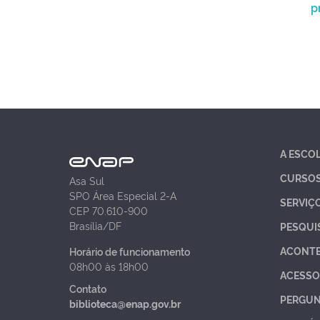
p
A ESCO
CURSO
Asa Sul
SPO Área Especial 2-A
SERVIÇ
CEP 70.610-900
Brasília/DF
PESQUI
ACONT
Horário de funcionamento
08h00 às 18h00
ACESSO
Contato
PERGUN
biblioteca@enap.gov.br