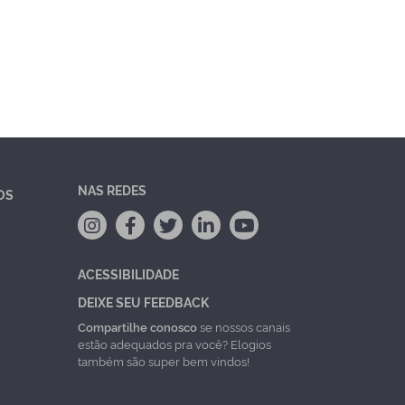
NAS REDES
OS
ACESSIBILIDADE
DEIXE SEU FEEDBACK
Compartilhe conosco
se nossos canais
estão adequados pra você? Elogios
também são super bem vindos!