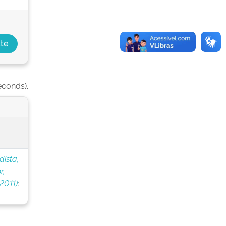
econds).
dista,
r,
2011)
;