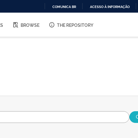
COMUNICA BR
ACESSO À INFORMAÇÃO
IR
PARA
ES
BROWSE
THE REPOSITORY
O
CONTEÚDO