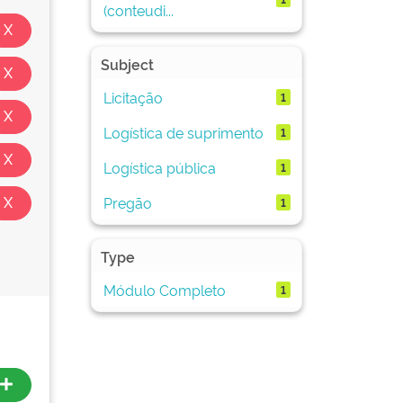
(conteudi...
Subject
Licitação
1
Logística de suprimento
1
Logística pública
1
Pregão
1
Type
Módulo Completo
1