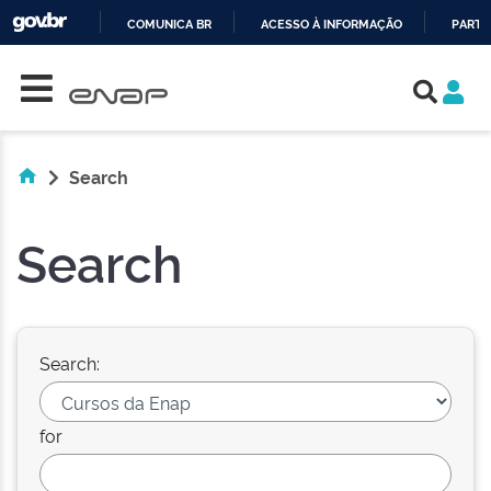
COMUNICA BR
ACESSO À INFORMAÇÃO
PARTI
Skip navigation
IR
PARA
O
CONTEÚDO
Search
Search
Search:
for