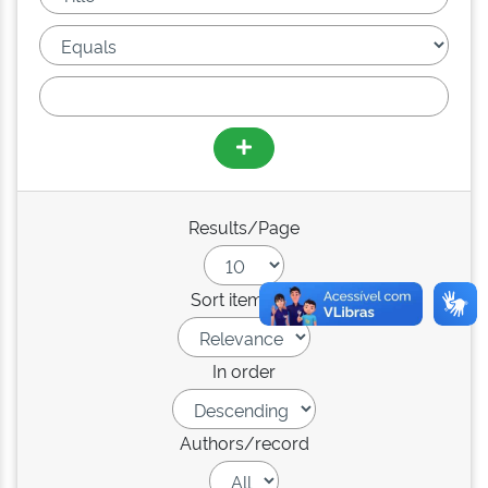
Results/Page
Sort items by
In order
Authors/record