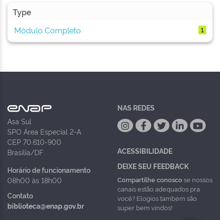
Type
Módulo Completo
1
NAS REDES
Asa Sul
SPO Área Especial 2-A
CEP 70.610-900
ACESSIBILIDADE
Brasília/DF
DEIXE SEU FEEDBACK
Horário de funcionamento
Compartilhe conosco
se nossos
08h00 às 18h00
canais estão adequados pra
Contato
você? Elogios também são
biblioteca@enap.gov.br
super bem vindos!