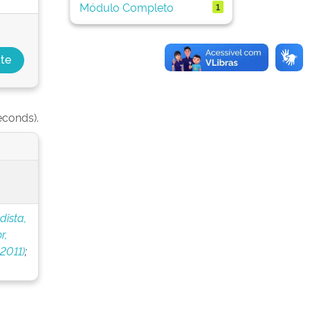
Módulo Completo
1
econds).
dista,
r,
 2011)
;