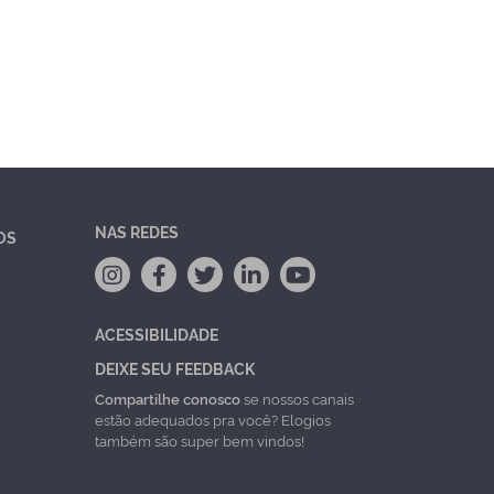
NAS REDES
OS
ACESSIBILIDADE
DEIXE SEU FEEDBACK
Compartilhe conosco
se nossos canais
estão adequados pra você? Elogios
também são super bem vindos!