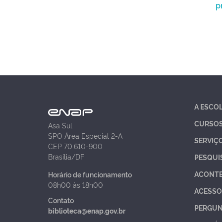
p
A ESCO
CURSO
Asa Sul
SPO Área Especial 2-A
SERVIÇ
CEP 70.610-900
Brasília/DF
PESQUI
ACONT
Horário de funcionamento
08h00 às 18h00
ACESSO
Contato
PERGUN
biblioteca@enap.gov.br