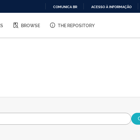
COMUNICA BR
ACESSO À INFORMAÇÃO
IR
PARA
ES
BROWSE
THE REPOSITORY
O
CONTEÚDO