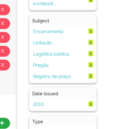
(conteudi...
Subject
Encerramento
1
Licitação
1
Logística pública
1
Pregão
1
Registro de preço
1
Date issued
2013
1
Type