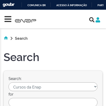
COMUNICA BR
ACESSO À INFORMAÇÃO
PARTI
Skip navigation
IR
PARA
O
CONTEÚDO
Search
Search
Search:
for