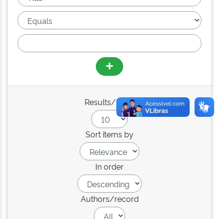
Results/Page
Sort items by
In order
Authors/record