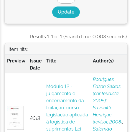
Results 1-1 of 1 (Search time: 0.003 seconds).
Item hits:
Preview
Issue
Title
Author(s)
Date
Rodrigues,
Módulo 12 -
Edson Seixas
julgamento e
(conteudista,
encerramento da
2005)
;
licitação: curso
Savonitti,
legislação aplicada
Henrique
2013
à logística de
(revisor, 2008)
;
suprimentos Lei
Salomão,