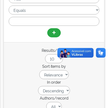
Results/Page
Sort items by
In order
Authors/record