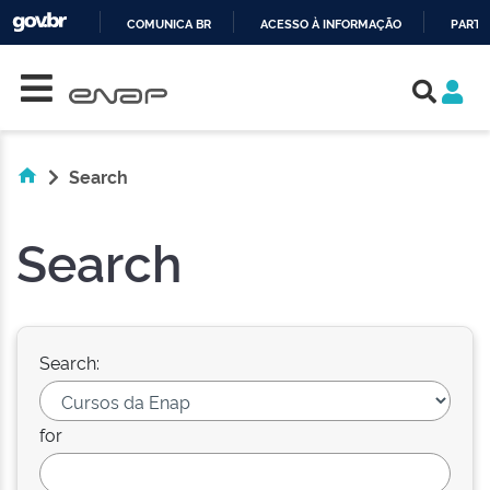
COMUNICA BR
ACESSO À INFORMAÇÃO
PARTI
Skip navigation
IR
PARA
O
CONTEÚDO
Search
Search
Search:
for