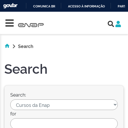
COMUNICA BR
ACESSO À INFORMAÇÃO
PARTI
Skip navigation
IR
PARA
O
CONTEÚDO
Search
Search
Search:
for