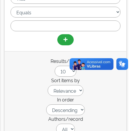
Results/Page
Sort items by
In order
Authors/record