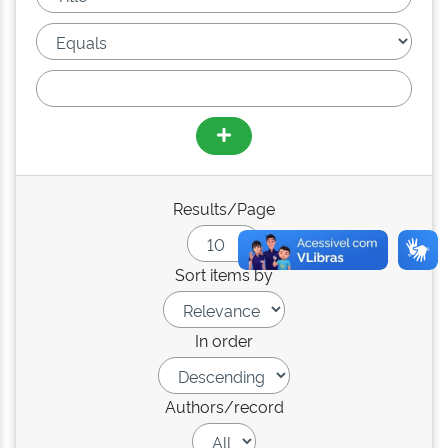
Results/Page
Sort items by
In order
Authors/record