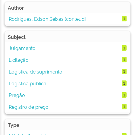
Author
Rodrigues, Edson Seixas (conteudi...
1
Subject
Julgamento
1
Licitação
1
Logística de suprimento
1
Logística pública
1
Pregão
1
Registro de preço
1
Type