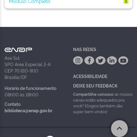
Módulo Completo
1
NAS REDES
Asa Sul
SPO Área Especial 2-A
CEP 70.610-900
ACESSIBILIDADE
Brasília/DF
DEIXE SEU FEEDBACK
Horário de funcionamento
Compartilhe conosco
se nossos
08h00 às 18h00
canais estão adequados pra
Contato
você? Elogios também são
biblioteca@enap.gov.br
super bem vindos!