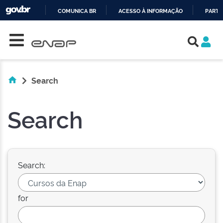
COMUNICA BR
ACESSO À INFORMAÇÃO
PARTI
Skip navigation
IR
PARA
O
CONTEÚDO
Search
Search
Search:
for