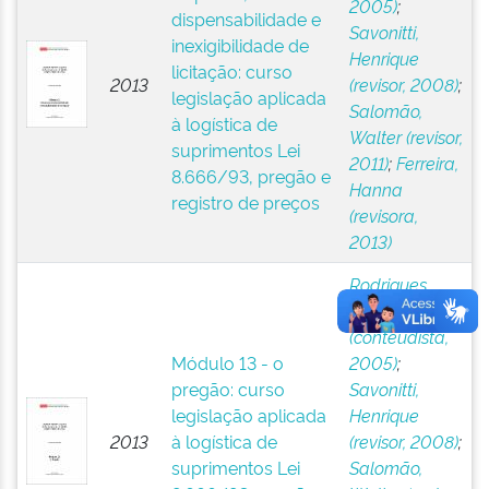
2005)
;
dispensabilidade e
Savonitti,
inexigibilidade de
Henrique
licitação: curso
2013
(revisor, 2008)
;
legislação aplicada
Salomão,
à logística de
Walter (revisor,
suprimentos Lei
2011)
;
Ferreira,
8.666/93, pregão e
Hanna
registro de preços
(revisora,
2013)
Rodrigues,
Edson Seixas
(conteudista,
Módulo 13 - o
2005)
;
pregão: curso
Savonitti,
legislação aplicada
Henrique
2013
à logística de
(revisor, 2008)
;
suprimentos Lei
Salomão,