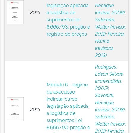
legislação aplicada
Henrique
2013
à logística de
(revisor, 2008)
;
suprimentos lei
Salomão,
8.666/93, pregão e
Walter (revisor,
registro de preços
2011)
;
Ferreira,
Hanna
(revisora,
2013)
Rodrigues,
Edson Seixas
(conteudista,
Módulo 6 - regime
2005)
;
de execução
Savonitti,
indireta: curso
Henrique
legislação aplicada
2013
(revisor, 2008)
;
à logística de
Salomão,
suprimentos Lei
Walter (revisor,
8.666/93, pregão e
2011)
;
Ferreira,