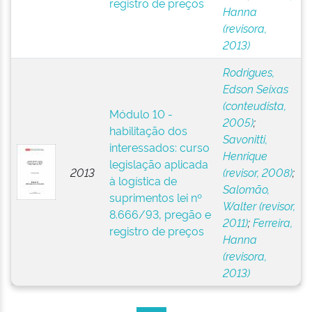
registro de preços
Hanna
(revisora,
2013)
Rodrigues,
Edson Seixas
(conteudista,
Módulo 10 -
2005)
;
habilitação dos
Savonitti,
interessados: curso
Henrique
legislação aplicada
2013
(revisor, 2008)
;
à logística de
Salomão,
suprimentos lei nº
Walter (revisor,
8.666/93, pregão e
2011)
;
Ferreira,
registro de preços
Hanna
(revisora,
2013)