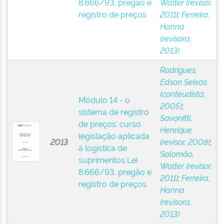
8.666/93, pregão e
Walter (revisor,
registro de preços
2011)
;
Ferreira,
Hanna
(revisora,
2013)
Rodrigues,
Edson Seixas
(conteudista,
Módulo 14 - o
2005)
;
sistema de registro
Savonitti,
de preços: curso
Henrique
legislação aplicada
2013
(revisor, 2008)
;
à logística de
Salomão,
suprimentos Lei
Walter (revisor,
8.666/93, pregão e
2011)
;
Ferreira,
registro de preços
Hanna
(revisora,
2013)