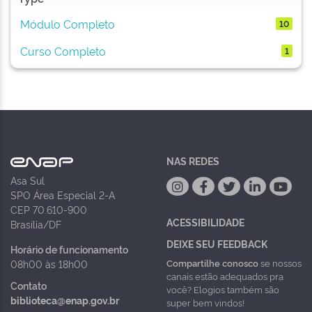
Módulo Completo
10
Curso Completo
1
NAS REDES
Asa Sul
SPO Área Especial 2-A
CEP 70.610-900
ACESSIBILIDADE
Brasília/DF
DEIXE SEU FEEDBACK
Horário de funcionamento
Compartilhe conosco
se nossos
08h00 às 18h00
canais estão adequados pra
Contato
você? Elogios também são
biblioteca@enap.gov.br
super bem vindos!