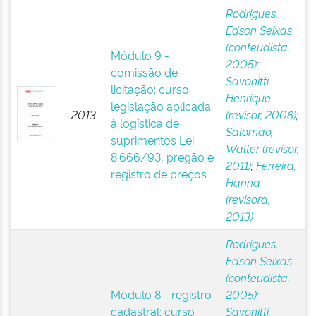
Rodrigues,
Edson Seixas
(conteudista,
Módulo 9 -
2005)
;
comissão de
Savonitti,
licitação: curso
Henrique
legislação aplicada
2013
(revisor, 2008)
;
à logística de
Salomão,
suprimentos Lei
Walter (revisor,
8.666/93, pregão e
2011)
;
Ferreira,
registro de preços
Hanna
(revisora,
2013)
Rodrigues,
Edson Seixas
(conteudista,
Módulo 8 - registro
2005)
;
cadastral: curso
Savonitti,