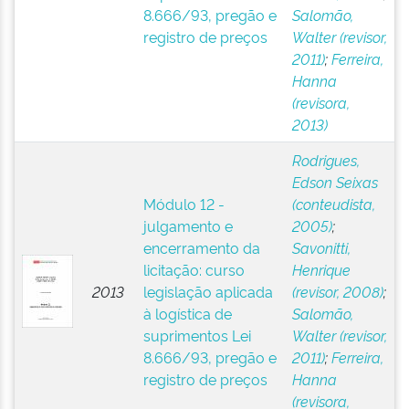
8.666/93, pregão e
Salomão,
registro de preços
Walter (revisor,
2011)
;
Ferreira,
Hanna
(revisora,
2013)
Rodrigues,
Edson Seixas
Módulo 12 -
(conteudista,
julgamento e
2005)
;
encerramento da
Savonitti,
licitação: curso
Henrique
2013
legislação aplicada
(revisor, 2008)
;
à logística de
Salomão,
suprimentos Lei
Walter (revisor,
8.666/93, pregão e
2011)
;
Ferreira,
registro de preços
Hanna
(revisora,