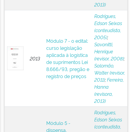
2013)
Rodrigues,
Edson Seixas
(conteudista,
2005)
;
Módulo 7 - o edital:
Savonitti,
curso legislação
Henrique
aplicada à logística
2013
(revisor, 2008)
;
de suprimentos Lei
Salomão,
8.666/93, pregão e
Walter (revisor,
registro de preços
2011)
;
Ferreira,
Hanna
(revisora,
2013)
Rodrigues,
Edson Seixas
Módulo 5 -
(conteudista,
dispensa,