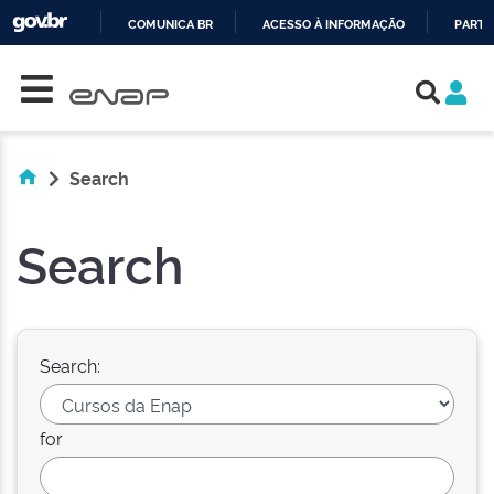
COMUNICA BR
ACESSO À INFORMAÇÃO
PARTI
Skip navigation
IR
PARA
O
CONTEÚDO
Search
Search
Search:
for