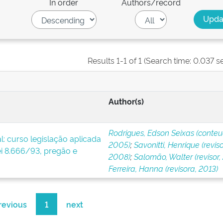
In order
Authors/record
Results 1-1 of 1 (Search time: 0.037 s
Author(s)
Rodrigues, Edson Seixas (conteu
l: curso legislação aplicada
2005)
;
Savonitti, Henrique (reviso
ei 8.666/93, pregão e
2008)
;
Salomão, Walter (revisor, 
Ferreira, Hanna (revisora, 2013)
revious
1
next