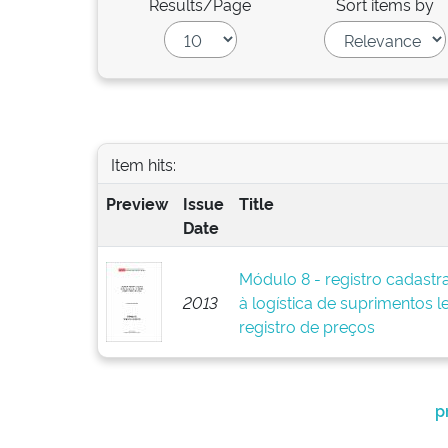
Results/Page
Sort items by
Item hits:
Preview
Issue
Title
Date
Módulo 8 - registro cadastra
2013
à logística de suprimentos l
registro de preços
p