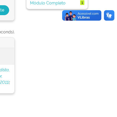
Módulo Completo
1
econds).
dista,
r,
2011)
;