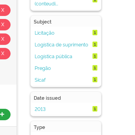
(conteudi...
Subject
Licitação
1
Logística de suprimento
1
Logística pública
1
Pregão
1
Sicaf
1
Date issued
2013
1
Type