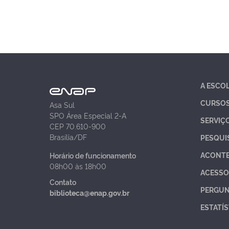
A ESCO
CURSO
Asa Sul
SPO Área Especial 2-A
SERVIÇ
CEP 70.610-900
Brasília/DF
PESQUI
ACONT
Horário de funcionamento
08h00 às 18h00
ACESSO
Contato
PERGUN
biblioteca@enap.gov.br
ESTATÍS