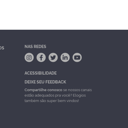
NAS REDES
OS
ACESSIBILIDADE
DEIXE SEU FEEDBACK
Compartilhe conosco
se nossos canais
estão adequados pra você? Elogios
também são super bem vindos!