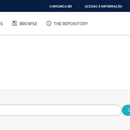
COMUNICA BR
ACESSO À INFORMAÇÃO
IR
PARA
ES
BROWSE
THE REPOSITORY
O
CONTEÚDO