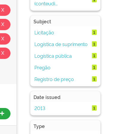
(conteudi...
Subject
Licitação
1
Logística de suprimento
1
Logística pública
1
Pregão
1
Registro de preço
1
Date issued
2013
1
Type