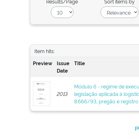
Results/Page
Sort items by
Item hits:
Preview
Issue
Title
Date
Módulo 6 - regime de execuç
2013
legislação aplicada à logíst
8.666/93, pregão e registro
p