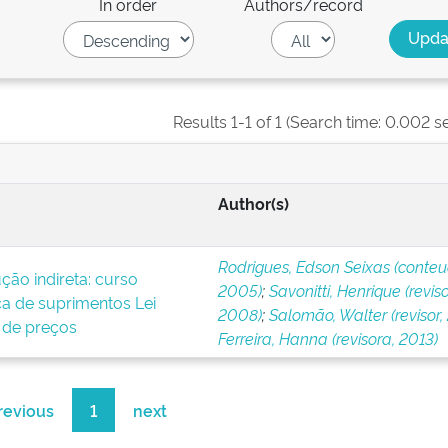
In order
Authors/record
Results 1-1 of 1 (Search time: 0.002 s
Author(s)
Rodrigues, Edson Seixas (conteu
ão indireta: curso
2005)
;
Savonitti, Henrique (reviso
ica de suprimentos Lei
2008)
;
Salomão, Walter (revisor, 
 de preços
Ferreira, Hanna (revisora, 2013)
revious
1
next