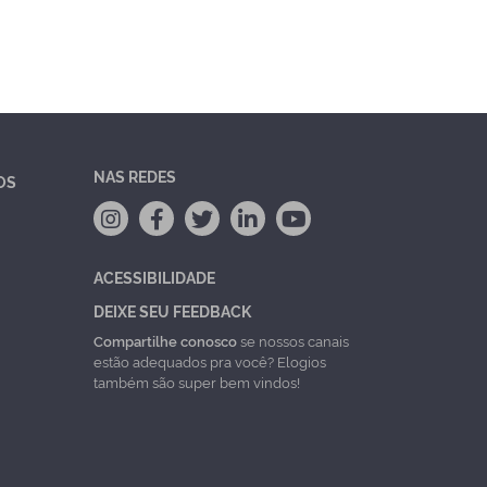
NAS REDES
OS
ACESSIBILIDADE
DEIXE SEU FEEDBACK
Compartilhe conosco
se nossos canais
estão adequados pra você? Elogios
também são super bem vindos!