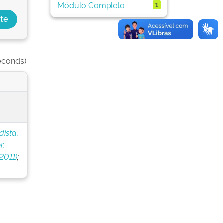
Módulo Completo
1
econds).
dista,
r,
2011)
;