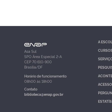
A ESCO
CURSO
Asa Sul
SPO Área Especial 2-A
SERVIÇ
CEP 70.610-900
Brasília/DF
PESQUI
ACONT
Horário de funcionamento
08h00 às 18h00
ACESSO
Contato
PERGUN
biblioteca@enap.gov.br
ESTATÍS