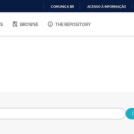
COMUNICA BR
ACESSO À INFORMAÇÃO
IR
PARA
ES
BROWSE
THE REPOSITORY
O
CONTEÚDO