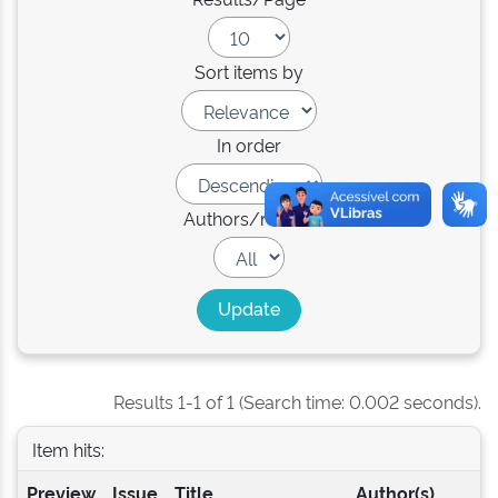
Sort items by
In order
Authors/record
Results 1-1 of 1 (Search time: 0.002 seconds).
Item hits:
Preview
Issue
Title
Author(s)