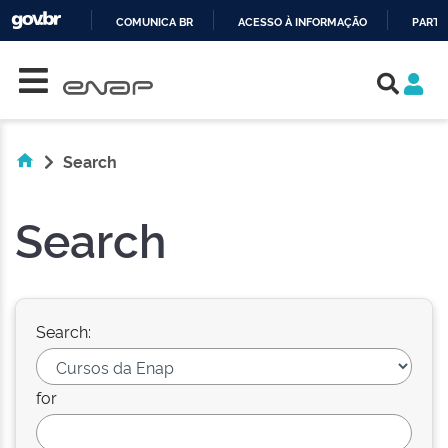
COMUNICA BR
ACESSO À INFORMAÇÃO
PARTI
Skip navigation
IR
PARA
O
CONTEÚDO
Search
Search
Search:
for