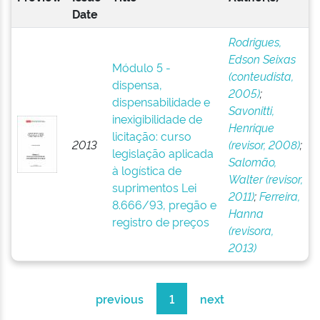
Date
Rodrigues,
Edson Seixas
Módulo 5 -
(conteudista,
dispensa,
2005)
;
dispensabilidade e
Savonitti,
inexigibilidade de
Henrique
licitação: curso
2013
(revisor, 2008)
;
legislação aplicada
Salomão,
à logística de
Walter (revisor,
suprimentos Lei
2011)
;
Ferreira,
8.666/93, pregão e
Hanna
registro de preços
(revisora,
2013)
previous
1
next