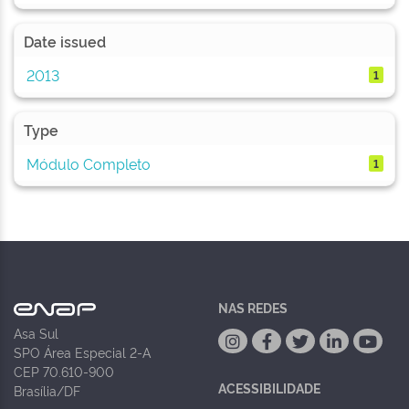
Date issued
2013
1
Type
Módulo Completo
1
NAS REDES
Asa Sul
SPO Área Especial 2-A
CEP 70.610-900
ACESSIBILIDADE
Brasília/DF