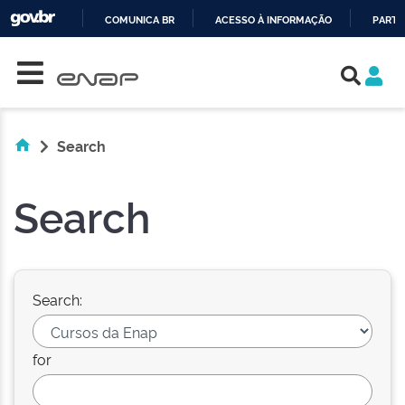
COMUNICA BR
ACESSO À INFORMAÇÃO
PARTI
Skip navigation
IR
PARA
O
CONTEÚDO
Search
Search
Search:
for