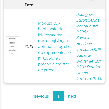
Date
Rodrigues,
Edson Seixas
Módulo 10 -
(conteudista,
habilitação dos
2005)
;
interessados:
Savonitti,
curso legislação
Henrique
2013
aplicada à logística
(revisor, 2008)
;
de suprimentos lei
Salomão,
nº 8.666/93,
Walter (revisor,
pregão e registro
2011)
;
Ferreira,
de preços
Hanna
(revisora, 2013)
previous
1
next