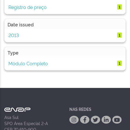
Registro de preço
1
Date issued
2013
1
Type
Módulo Completo
1
NAS REDES
Asa Sul
SPO Área Especial 2-A
CEP 70.610-900