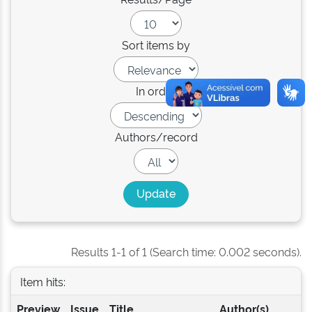
Sort items by
In order
Authors/record
Results 1-1 of 1 (Search time: 0.002 seconds).
Item hits:
Preview
Issue
Title
Author(s)