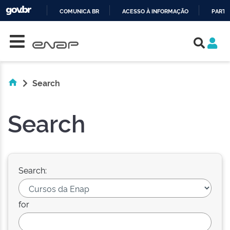
COMUNICA BR
ACESSO À INFORMAÇÃO
PARTI
Skip navigation
IR
PARA
O
CONTEÚDO
Search
Search
Search:
for