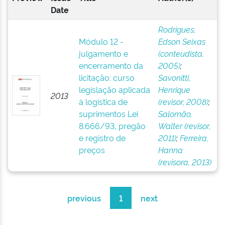
Date
Rodrigues,
Módulo 12 -
Edson Seixas
julgamento e
(conteudista,
encerramento da
2005)
;
licitação: curso
Savonitti,
legislação aplicada
Henrique
2013
à logística de
(revisor, 2008)
;
suprimentos Lei
Salomão,
8.666/93, pregão
Walter (revisor,
e registro de
2011)
;
Ferreira,
preços
Hanna
(revisora, 2013)
previous
1
next