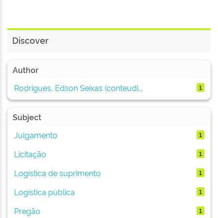
Discover
Author
Rodrigues, Edson Seixas (conteudi...
1
Subject
Julgamento
1
Licitação
1
Logística de suprimento
1
Logística pública
1
Pregão
1