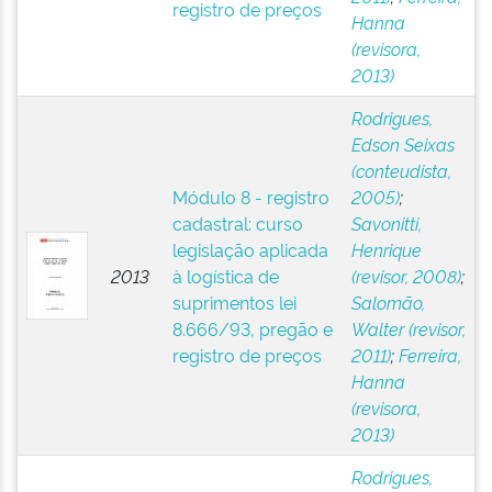
registro de preços
Hanna
(revisora,
2013)
Rodrigues,
Edson Seixas
(conteudista,
Módulo 8 - registro
2005)
;
cadastral: curso
Savonitti,
legislação aplicada
Henrique
2013
à logística de
(revisor, 2008)
;
suprimentos lei
Salomão,
8.666/93, pregão e
Walter (revisor,
registro de preços
2011)
;
Ferreira,
Hanna
(revisora,
2013)
Rodrigues,