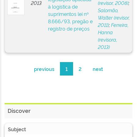
2013
(revisor, 2008)
;
à logística de
Salomão,
suprimentos lei nº
Walter (revisor,
8.666/93, pregão e
2011)
;
Ferreira,
registro de preços
Hanna
(revisora,
2013)
previous
1
2
next
Discover
Subject