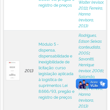
Walter (revisor,
registro de preços
2011)
;
Ferreira,
Hanna
(revisora,
2013)
Rodrigues,
Edson Seixas
Módulo 5 -
(conteudista,
dispensa,
2005)
;
dispensabilidade e
Savonitti,
inexigibilidade de
Henrique
licitação: curso
2013
(revisor, 2008)
;
legislação aplicada
Salomão,
à logística de
Walter (revisor,
suprimentos Lei
2011)
;
Ferreira,
8.666/93, pregão e
Hanna
registro de preços
(revisora,
2013)