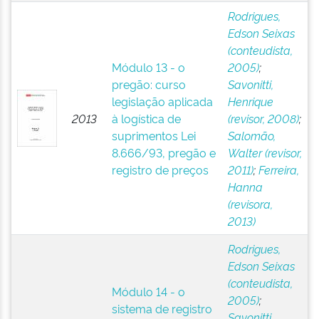
Rodrigues,
Edson Seixas
(conteudista,
Módulo 13 - o
2005)
;
pregão: curso
Savonitti,
legislação aplicada
Henrique
2013
à logística de
(revisor, 2008)
;
suprimentos Lei
Salomão,
8.666/93, pregão e
Walter (revisor,
registro de preços
2011)
;
Ferreira,
Hanna
(revisora,
2013)
Rodrigues,
Edson Seixas
(conteudista,
Módulo 14 - o
2005)
;
sistema de registro
Savonitti,