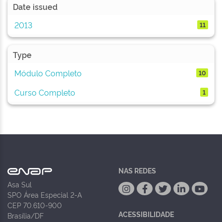
Date issued
2013
11
Type
Módulo Completo
10
Curso Completo
1
NAS REDES
Asa Sul
SPO Área Especial 2-A
CEP 70.610-900
ACESSIBILIDADE
Brasília/DF