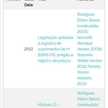
Date
Rodrigues,
Edson Seixas
(conteudista,
2005)
;
Legislação aplicada
Savonitti,
à logística de
Henrique
2013
suprimentos lei nº
(revisor, 2008)
;
8.666/93, pregão e
Salomão,
registro de preços
Walter (revisor,
2011)
;
Ferreira,
Hanna
(revisora,
2013)
Rodrigues,
Edson Seixas
Módulo 12 -
(conteudista,