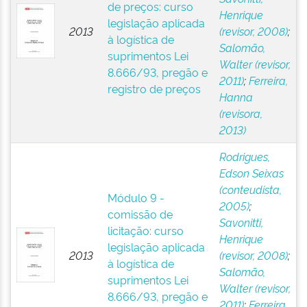
de preços: curso
Henrique
legislação aplicada
2013
(revisor, 2008)
;
à logística de
Salomão,
suprimentos Lei
Walter (revisor,
8.666/93, pregão e
2011)
;
Ferreira,
registro de preços
Hanna
(revisora,
2013)
Rodrigues,
Edson Seixas
(conteudista,
Módulo 9 -
2005)
;
comissão de
Savonitti,
licitação: curso
Henrique
legislação aplicada
2013
(revisor, 2008)
;
à logística de
Salomão,
suprimentos Lei
Walter (revisor,
8.666/93, pregão e
2011)
;
Ferreira,