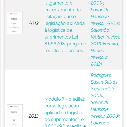
julgamento e
2005)
;
encerramento da
Savonitti,
licitação: curso
Henrique
2013
legislação aplicada
(revisor, 2008)
;
à logística de
Salomão,
suprimentos Lei
Walter (revisor,
8.666/93, pregão e
2011)
;
Ferreira,
registro de preços
Hanna
(revisora,
2013)
Rodrigues,
Edson Seixas
(conteudista,
2005)
;
Módulo 7 - o edital:
Savonitti,
curso legislação
Henrique
aplicada à logística
2013
(revisor, 2008)
;
de suprimentos Lei
Salomão,
8.666/93, pregão e