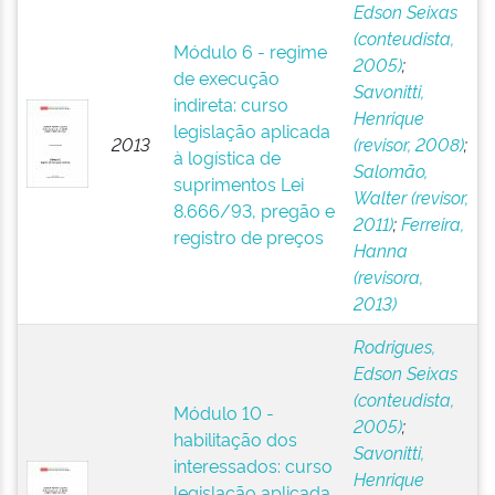
Edson Seixas
(conteudista,
Módulo 6 - regime
2005)
;
de execução
Savonitti,
indireta: curso
Henrique
legislação aplicada
2013
(revisor, 2008)
;
à logística de
Salomão,
suprimentos Lei
Walter (revisor,
8.666/93, pregão e
2011)
;
Ferreira,
registro de preços
Hanna
(revisora,
2013)
Rodrigues,
Edson Seixas
(conteudista,
Módulo 10 -
2005)
;
habilitação dos
Savonitti,
interessados: curso
Henrique
legislação aplicada