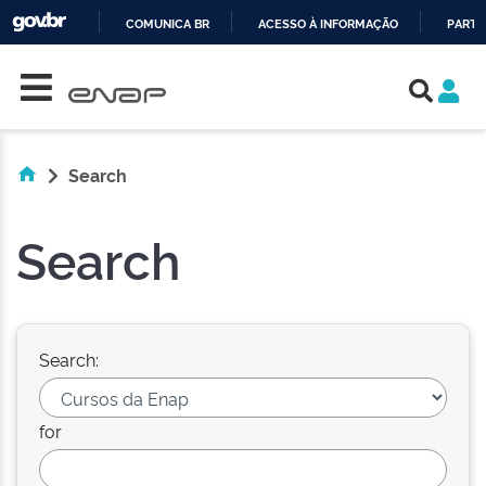
COMUNICA BR
ACESSO À INFORMAÇÃO
PARTI
Skip navigation
IR
PARA
O
CONTEÚDO
Search
Search
Search:
for