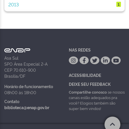
2013
1
NAS REDES
Asa Sul
SPO Área Especial 2-A
CEP 70.610-900
ACESSIBILIDADE
Brasília/DF
DEIXE SEU FEEDBACK
Horário de funcionamento
Compartilhe conosco
se nossos
08h00 às 18h00
canais estão adequados pra
Contato
você? Elogios também são
biblioteca@enap.gov.br
super bem vindos!