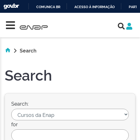
COMUNICA BR
ACESSO À INFORMAÇÃO
PARTI
Skip navigation
IR
PARA
O
CONTEÚDO
Search
Search
Search:
for