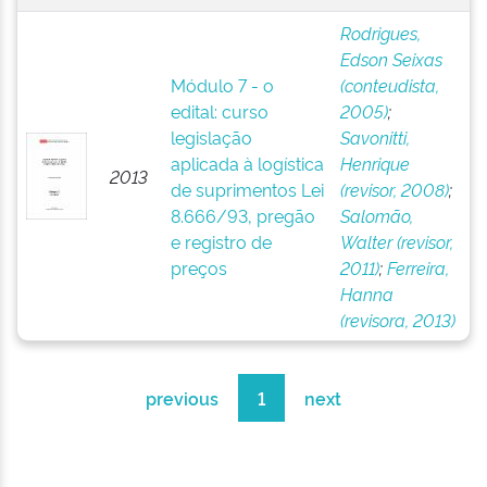
Rodrigues,
Edson Seixas
Módulo 7 - o
(conteudista,
edital: curso
2005)
;
legislação
Savonitti,
aplicada à logística
Henrique
2013
de suprimentos Lei
(revisor, 2008)
;
8.666/93, pregão
Salomão,
e registro de
Walter (revisor,
preços
2011)
;
Ferreira,
Hanna
(revisora, 2013)
previous
1
next