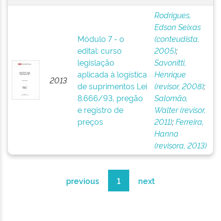
Rodrigues,
Edson Seixas
Módulo 7 - o
(conteudista,
edital: curso
2005)
;
legislação
Savonitti,
aplicada à logística
Henrique
2013
de suprimentos Lei
(revisor, 2008)
;
8.666/93, pregão
Salomão,
e registro de
Walter (revisor,
preços
2011)
;
Ferreira,
Hanna
(revisora, 2013)
previous
1
next