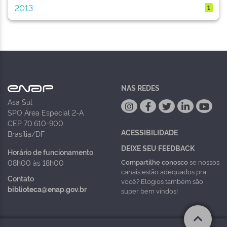
2013
1
NAS REDES
Asa Sul
SPO Área Especial 2-A
CEP 70.610-900
ACESSIBILIDADE
Brasília/DF
DEIXE SEU FEEDBACK
Horário de funcionamento
Compartilhe conosco
se nossos
08h00 às 18h00
canais estão adequados pra
Contato
você? Elogios também são
biblioteca@enap.gov.br
super bem vindos!