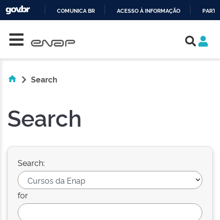
COMUNICA BR
ACESSO À INFORMAÇÃO
PARTI
Skip navigation
IR
PARA
O
CONTEÚDO
Search
Search
Search:
for