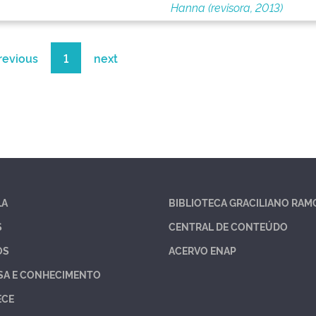
Hanna (revisora, 2013)
revious
1
next
LA
BIBLIOTECA GRACILIANO RAM
S
CENTRAL DE CONTEÚDO
OS
ACERVO ENAP
SA E CONHECIMENTO
ECE