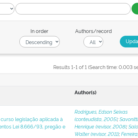
In order
Authors/record
Results 1-1 of 1 (Search time: 0.003 s
Author(s)
Rodrigues, Edson Seixas
: curso legislação aplicada à
(conteudista, 2005)
;
Savonitti
entos Lei 8.666/93, pregão e
Henrique (revisor, 2008)
;
Sal
Walter (revisor, 2011)
;
Ferreira