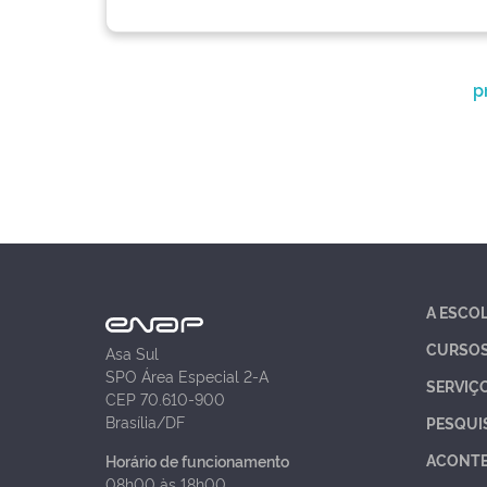
p
A ESCO
CURSO
Asa Sul
SPO Área Especial 2-A
SERVIÇ
CEP 70.610-900
Brasília/DF
PESQUI
ACONT
Horário de funcionamento
08h00 às 18h00