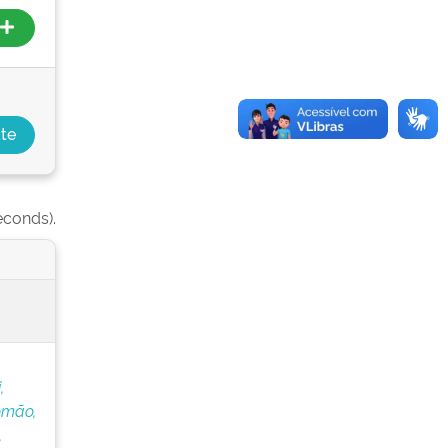
econds).
,
omão,
,