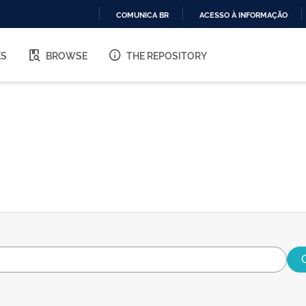
COMUNICA BR
ACESSO À INFORMAÇÃO
IR
PARA
ES
BROWSE
THE REPOSITORY
O
CONTEÚDO