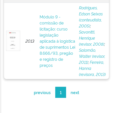
Rodrigues,
Edson Seixas
Módulo 9 -
(conteudista,
comissão de
2005)
;
licitação: curso
Savonitti,
legislação
Henrique
2013
aplicada à logística
(revisor, 2008)
;
de suprimentos Lei
Salomão,
8.666/93, pregão
Walter (revisor,
e registro de
2011)
;
Ferreira,
preços
Hanna
(revisora, 2013)
previous
1
next