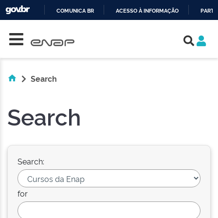
COMUNICA BR
ACESSO À INFORMAÇÃO
PARTI
Skip navigation
IR
PARA
O
CONTEÚDO
Search
Search
Search:
for