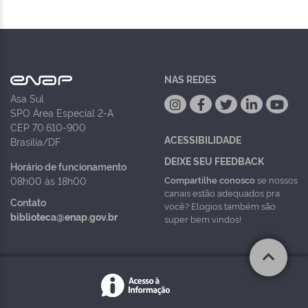
NAS REDES
Asa Sul
SPO Área Especial 2-A
CEP 70.610-900
ACESSIBILIDADE
Brasília/DF
DEIXE SEU FEEDBACK
Horário de funcionamento
Compartilhe conosco
se nossos
08h00 às 18h00
canais estão adequados pra
Contato
você? Elogios também são
biblioteca@enap.gov.br
super bem vindos!