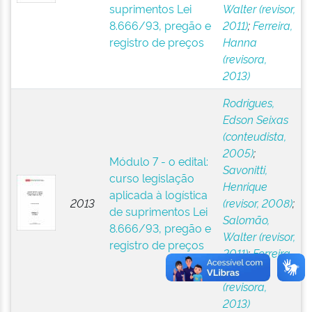
suprimentos Lei
Walter (revisor,
8.666/93, pregão e
2011)
;
Ferreira,
registro de preços
Hanna
(revisora,
2013)
Rodrigues,
Edson Seixas
(conteudista,
2005)
;
Módulo 7 - o edital:
Savonitti,
curso legislação
Henrique
aplicada à logística
2013
(revisor, 2008)
;
de suprimentos Lei
Salomão,
8.666/93, pregão e
Walter (revisor,
registro de preços
2011)
;
Ferreira,
Hanna
(revisora,
2013)