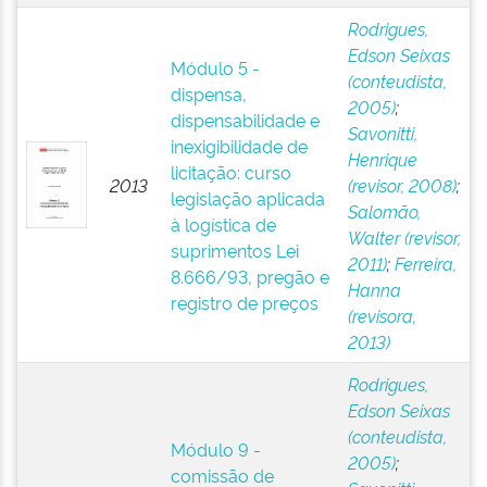
Rodrigues,
Edson Seixas
Módulo 5 -
(conteudista,
dispensa,
2005)
;
dispensabilidade e
Savonitti,
inexigibilidade de
Henrique
licitação: curso
2013
(revisor, 2008)
;
legislação aplicada
Salomão,
à logística de
Walter (revisor,
suprimentos Lei
2011)
;
Ferreira,
8.666/93, pregão e
Hanna
registro de preços
(revisora,
2013)
Rodrigues,
Edson Seixas
(conteudista,
Módulo 9 -
2005)
;
comissão de