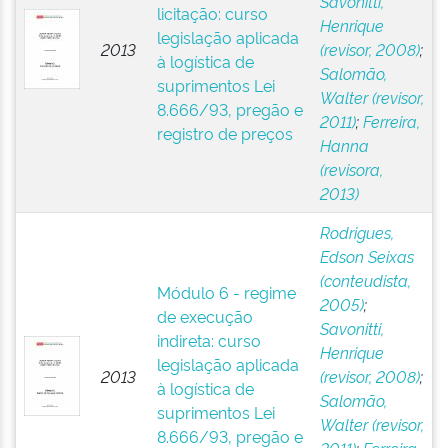
Savonitti,
licitação: curso
Henrique
legislação aplicada
2013
(revisor, 2008)
;
à logística de
Salomão,
suprimentos Lei
Walter (revisor,
8.666/93, pregão e
2011)
;
Ferreira,
registro de preços
Hanna
(revisora,
2013)
Rodrigues,
Edson Seixas
(conteudista,
Módulo 6 - regime
2005)
;
de execução
Savonitti,
indireta: curso
Henrique
legislação aplicada
2013
(revisor, 2008)
;
à logística de
Salomão,
suprimentos Lei
Walter (revisor,
8.666/93, pregão e