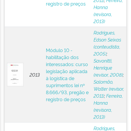
2011)
;
Ferreira,
registro de preços
Hanna
(revisora,
2013)
Rodrigues,
Edson Seixas
(conteudista,
Módulo 10 -
2005)
;
habilitação dos
Savonitti,
interessados: curso
Henrique
legislação aplicada
2013
(revisor, 2008)
;
à logística de
Salomão,
suprimentos lei nº
Walter (revisor,
8.666/93, pregão e
2011)
;
Ferreira,
registro de preços
Hanna
(revisora,
2013)
Rodrigues,