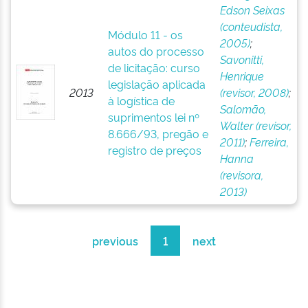
Edson Seixas
(conteudista,
Módulo 11 - os
2005)
;
autos do processo
Savonitti,
de licitação: curso
Henrique
legislação aplicada
2013
(revisor, 2008)
;
à logística de
Salomão,
suprimentos lei nº
Walter (revisor,
8.666/93, pregão e
2011)
;
Ferreira,
registro de preços
Hanna
(revisora,
2013)
previous
1
next