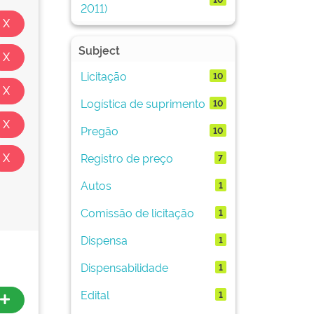
2011)
Subject
Licitação
10
Logística de suprimento
10
Pregão
10
Registro de preço
7
Autos
1
Comissão de licitação
1
Dispensa
1
Dispensabilidade
1
Edital
1