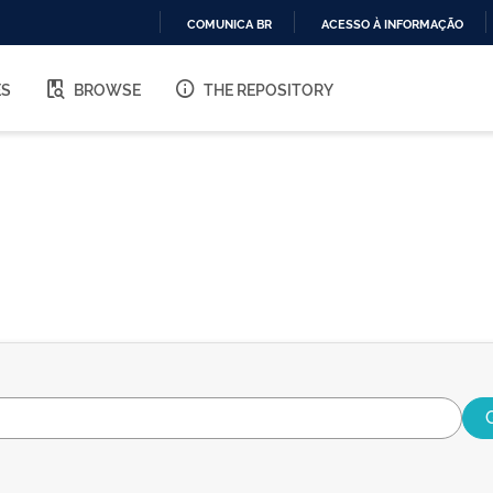
COMUNICA BR
ACESSO À INFORMAÇÃO
IR
PARA
ES
BROWSE
THE REPOSITORY
O
CONTEÚDO