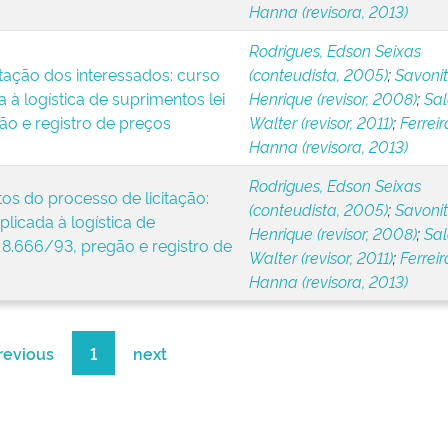
Hanna (revisora, 2013)
Rodrigues, Edson Seixas
itação dos interessados: curso
(conteudista, 2005)
;
Savonitt
a à logística de suprimentos lei
Henrique (revisor, 2008)
;
Sa
ão e registro de preços
Walter (revisor, 2011)
;
Ferreir
Hanna (revisora, 2013)
Rodrigues, Edson Seixas
os do processo de licitação:
(conteudista, 2005)
;
Savonitt
plicada à logística de
Henrique (revisor, 2008)
;
Sa
 8.666/93, pregão e registro de
Walter (revisor, 2011)
;
Ferreir
Hanna (revisora, 2013)
revious
1
next