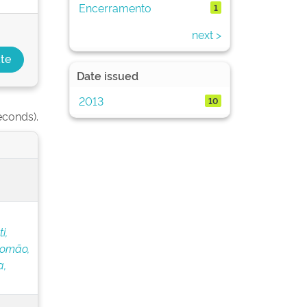
Encerramento
1
next >
Date issued
2013
10
econds).
i,
lomão,
a,