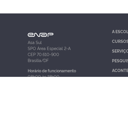
A ESCO
CURSO
Asa Sul
SPO Área Especial 2-A
SERVIÇ
CEP 70.610-900
Brasília/DF
PESQUI
ACONT
Horário de funcionamento
08h00 às 18h00
ACESSO
Contato
PERGUN
biblioteca@enap.gov.br
ESTATÍS