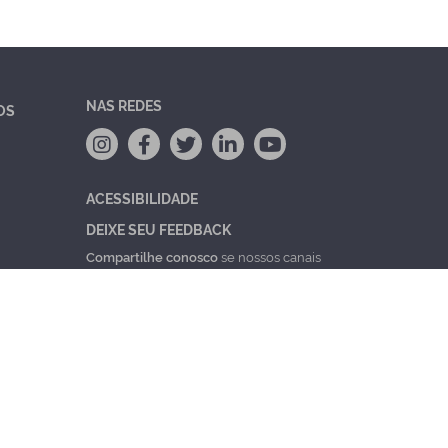
NAS REDES
OS
ACESSIBILIDADE
DEIXE SEU FEEDBACK
Compartilhe conosco
se nossos canais
estão adequados pra você? Elogios
também são super bem vindos!