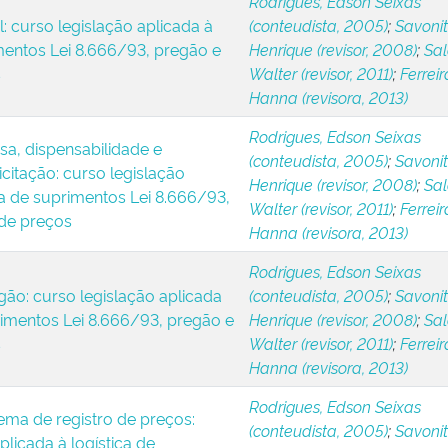
Rodrigues, Edson Seixas
l: curso legislação aplicada à
(conteudista, 2005)
;
Savonitt
imentos Lei 8.666/93, pregão e
Henrique (revisor, 2008)
;
Sa
s
Walter (revisor, 2011)
;
Ferreir
Hanna (revisora, 2013)
Rodrigues, Edson Seixas
sa, dispensabilidade e
(conteudista, 2005)
;
Savonitt
licitação: curso legislação
Henrique (revisor, 2008)
;
Sa
ca de suprimentos Lei 8.666/93,
Walter (revisor, 2011)
;
Ferreir
 de preços
Hanna (revisora, 2013)
Rodrigues, Edson Seixas
gão: curso legislação aplicada
(conteudista, 2005)
;
Savonitt
primentos Lei 8.666/93, pregão e
Henrique (revisor, 2008)
;
Sa
s
Walter (revisor, 2011)
;
Ferreir
Hanna (revisora, 2013)
Rodrigues, Edson Seixas
ema de registro de preços:
(conteudista, 2005)
;
Savonitt
plicada à logística de