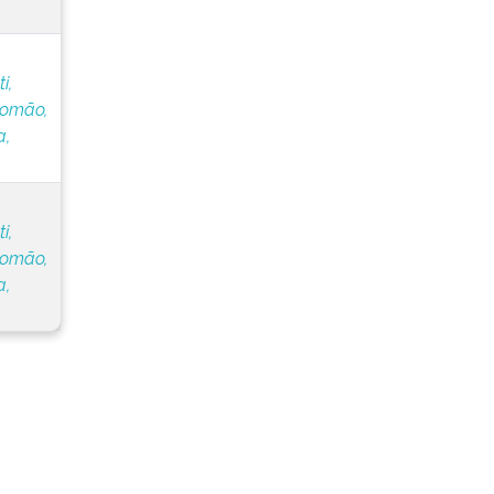
i,
lomão,
a,
i,
lomão,
a,