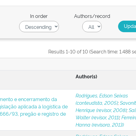
In order
Authors/record
Results 1-10 of 10 (Search time: 1.488 s
Author(s)
Rodrigues, Edson Seixas
amento e encerramento da
(conteudista, 2005)
;
Savonitt
gislação aplicada à logística de
Henrique (revisor, 2008)
;
Sa
.666/93, pregão e registro de
Walter (revisor, 2011)
;
Ferreir
Hanna (revisora, 2013)