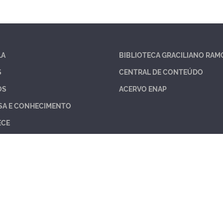
LA
BIBLIOTECA GRACILIANO RAM
S
CENTRAL DE CONTEÚDO
OS
ACERVO ENAP
SA E CONHECIMENTO
ECE
 À INFORMAÇÃO
TAS FREQUENTES
TICAS