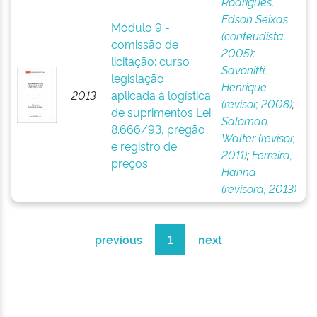
Rodrigues,
Edson Seixas
Módulo 9 -
(conteudista,
comissão de
2005)
;
licitação: curso
Savonitti,
legislação
Henrique
2013
aplicada à logística
(revisor, 2008)
;
de suprimentos Lei
Salomão,
8.666/93, pregão
Walter (revisor,
e registro de
2011)
;
Ferreira,
preços
Hanna
(revisora, 2013)
previous
1
next