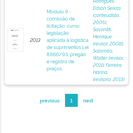
Rodrigues,
Edson Seixas
Módulo 9 -
(conteudista,
comissão de
2005)
;
licitação: curso
Savonitti,
legislação
Henrique
2013
aplicada à logística
(revisor, 2008)
;
de suprimentos Lei
Salomão,
8.666/93, pregão
Walter (revisor,
e registro de
2011)
;
Ferreira,
preços
Hanna
(revisora, 2013)
previous
1
next