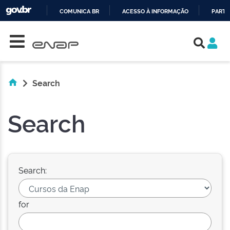
COMUNICA BR
ACESSO À INFORMAÇÃO
PARTI
Skip navigation
IR
PARA
O
CONTEÚDO
Search
Search
Search:
for