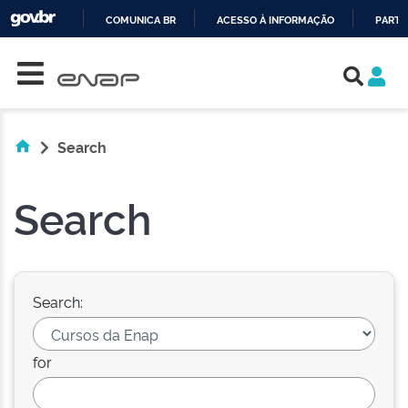
COMUNICA BR
ACESSO À INFORMAÇÃO
PARTI
Skip navigation
IR
PARA
O
CONTEÚDO
Search
Search
Search:
for