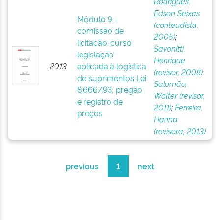
Rodrigues,
Edson Seixas
Módulo 9 -
(conteudista,
comissão de
2005)
;
licitação: curso
Savonitti,
legislação
Henrique
2013
aplicada à logística
(revisor, 2008)
;
de suprimentos Lei
Salomão,
8.666/93, pregão
Walter (revisor,
e registro de
2011)
;
Ferreira,
preços
Hanna
(revisora, 2013)
previous
1
next