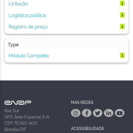
Licitação
1
Logística pública
1
Registro de preço
1
Type
Módulo Completo
1
NAS REDES
Asa Sul
SPO Área Especial 2-A
CEP 70.610-900
ACESSIBILIDADE
Brasília/DF