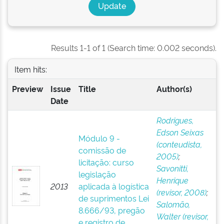
Results 1-1 of 1 (Search time: 0.002 seconds).
Item hits:
Preview
Issue
Title
Author(s)
Date
Rodrigues,
Edson Seixas
Módulo 9 -
(conteudista,
comissão de
2005)
;
licitação: curso
Savonitti,
legislação
Henrique
2013
aplicada à logística
(revisor, 2008)
;
de suprimentos Lei
Salomão,
8.666/93, pregão
Walter (revisor,
e registro de