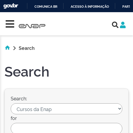
COMUNICA BR
ACESSO À INFORMAÇÃO
PARTI
Skip navigation
IR
PARA
O
CONTEÚDO
Search
Search
Search:
for