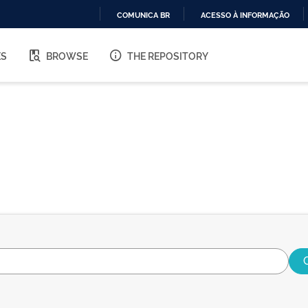
COMUNICA BR
ACESSO À INFORMAÇÃO
IR
PARA
ES
BROWSE
THE REPOSITORY
O
CONTEÚDO