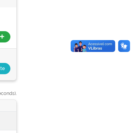
econds).