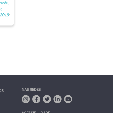
dista,
r,
2011)
;
NAS REDES
OS
ACESSIBILIDADE