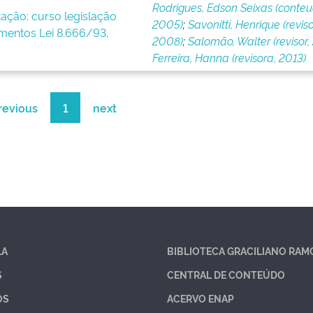
Rodrigues, Edson Seixas (conteu
tação: curso legislação
2005)
;
Savonitti, Henrique (reviso
imentos Lei 8.666/93,
2008)
;
Salomão, Walter (revisor, 
Ferreira, Hanna (revisora, 2013)
revious
1
next
LA
BIBLIOTECA GRACILIANO RAM
S
CENTRAL DE CONTEÚDO
OS
ACERVO ENAP