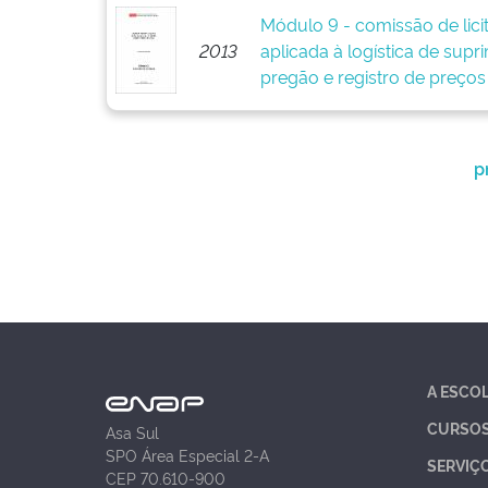
Módulo 9 - comissão de lici
2013
aplicada à logística de supr
pregão e registro de preços
p
A ESCO
CURSO
Asa Sul
SPO Área Especial 2-A
SERVIÇ
CEP 70.610-900